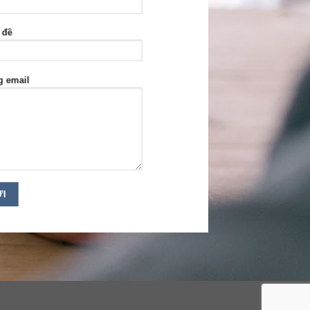
 đề
g email