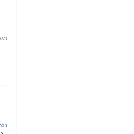
p.vn
hoàn