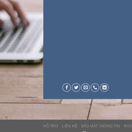
HỖ TRỢ
LIÊN HỆ
BẢO MẬT THÔNG TIN
RVX