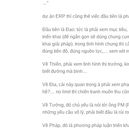
…”
dự án ERP thì cũng thế việc đầu tiên là ph
Đầu tiên là Đạo: tức là phải xem mục tiêu,
triển khai (để ngắn gọn sẽ dùng chung cụm 
khai giải pháp). trong tình hình chung th
đúng tiến độ, đúng nguồn lực,… xem xét 
Về Thiên, phài xem tình hình thị trường, ki
biết đường mà binh…
Về Địa, cái này quan trọng à phải xem ph
hệ?… no limit thì chiến tranh muôn thu cũ
Về Tướng, đó chủ yếu là nói tới ông PM (P
những yêu cầu vô lý, phải biết đâu là rùi r
Về Pháp, đó là phương pháp luận triển kha