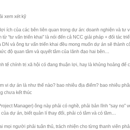
ải xem xét kỹ
 lợi ích của các bên liên quan trong dự án: doanh nghiện và tư 
từ “tư vấn triển khai” là nói đến cả NCC giải pháp + đối tác tri
ì cả DN và ông tư vấn triển khai đều mong muốn dự án sẽ thành 
mức độ quan tâm và quyết tâm của lãnh đạo hai bên…
nh tế chính trị xã hội có đang thuận lợi, hay là khủng hoảng để 
ạm vi dự án là như thế nào? bao nhiêu địa điểm? bao nhiêu phâ
ng chưa kết thúc
roject Manager) ông này phải có nghề, phải bản lĩnh “say no” v
o của dự án, biết quản lí thay đổi, phải có tâm và có tầm…
i mọi người phải tuân thủ, trách nhiện cho từng thanh viên phả