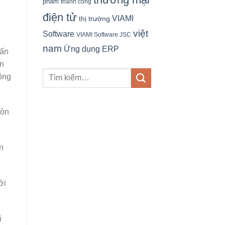
phẩm
thành công
điện tử
VIAMI
thị trường
việt
Software
VIAMI Software JSC
nam
Ứng dụng ERP
vấn
ển
công
còn
n
ới
i