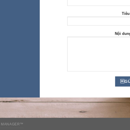
Tiêu
Nội dun
 MANAGER™