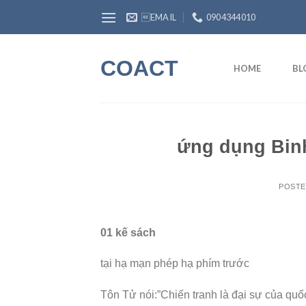
Skip
EMAIL
0904344010
to
content
COACT
HOME
BL
ứng dụng Binh
POST
01 kế sách
tại hạ mạn phép hạ phím trước
Tôn Tử nói:”Chiến tranh là đại sự của quố