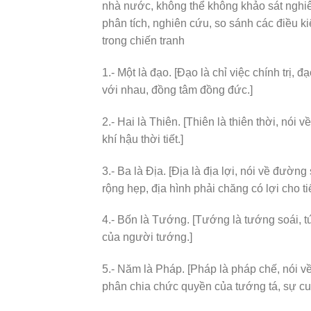
nhà nước, không thể không khảo sát nghi
phân tích, nghiên cứu, so sánh các điều kiệ
trong chiến tranh
1.- Một là đạo. [Đạo là chỉ việc chính trị,
với nhau, đồng tâm đồng đức.]
2.- Hai là Thiên. [Thiên là thiên thời, nói v
khí hậu thời tiết.]
3.- Ba là Địa. [Địa là địa lợi, nói về đườ
rộng hẹp, địa hình phải chăng có lợi cho tiến
4.- Bốn là Tướng. [Tướng là tướng soái, tức
của người tướng.]
5.- Năm là Pháp. [Pháp là pháp chế, nói về 
phân chia chức quyền của tướng tá, sự cu