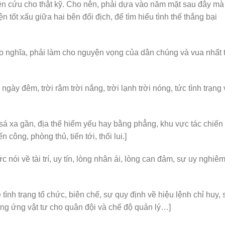
ên cứu cho thật kỹ. Cho nên, phải dựa vào năm mặt sau đây mà
n tốt xấu giữa hai bên đối địch, để tìm hiểu tình thế thắng bại
 đạo nghĩa, phải làm cho nguyện vọng của dân chúng và vua nhất t
ề ngày đêm, trời râm trời nắng, trời lạnh trời nóng, tức tình trạng
ng sá xa gần, địa thế hiểm yếu hay bằng phẳng, khu vực tác chiến
 công, phòng thủ, tiến tới, thối lui.]
 nói về tài trí, uy tín, lòng nhân ái, lòng can đảm, sự uy nghiê
tình trạng tổ chức, biên chế, sự quy định về hiệu lệnh chỉ huy, 
ng ứng vật tư cho quân đội và chế độ quản lý…]