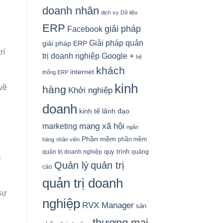
doanh nhân
dịch vụ
Dữ liệu
ERP
giải pháp
Facebook
Giải pháp quản
giải pháp ERP
rí
Google +
trị doanh nghiệp
hệ
khách
internet
thống ERP
kinh
 về
hàng
Khởi nghiệp
doanh
kinh tế
lãnh đạo
mạng xã hội
marketing
ngân
Phần mềm
phần mềm
hàng
nhân viên
quy trình
quản trị doanh nghiệp
quảng
m
Quản lý
quản trị
cáo
quản trị doanh
sự
nghiệp
RVX Manager
sản
thương mại