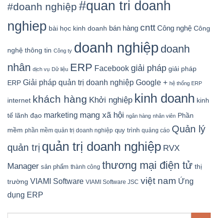
#quan tri doanh
#doanh nghiệp
nghiep
cntt
bán hàng
Công nghệ
bài học kinh doanh
Công
doanh nghiệp
doanh
nghệ thông tin
Công ty
nhân
ERP
giải pháp
Facebook
giải pháp
dịch vụ
Dữ liệu
Google +
Giải pháp quản trị doanh nghiệp
ERP
hệ thống ERP
kinh doanh
khách hàng
Khởi nghiệp
kinh
internet
mạng xã hội
marketing
tế
lãnh đạo
Phần
ngân hàng
nhân viên
Quản lý
mềm
quy trình
phần mềm quản trị doanh nghiệp
quảng cáo
quản trị doanh nghiệp
quản trị
RVX
thương mại điện tử
Manager
sản phẩm
thị
thành công
việt nam
Ứng
VIAMI Software
trường
VIAMI Software JSC
dụng ERP