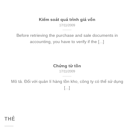
Kiểm soát quá trình giá vốn
17/11/2009
Before retrieving the purchase and sale documents in
accounting, you have to verify if the [...]
Chứng từ tồn
17/11/2009
Mô tả. Đối với quản lí hàng tồn kho, công ty có thể sử dụng
[...]
THẺ