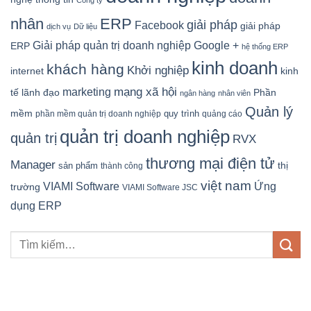
Công ty
nhân
ERP
giải pháp
Facebook
giải pháp
dịch vụ
Dữ liệu
Google +
Giải pháp quản trị doanh nghiệp
ERP
hệ thống ERP
kinh doanh
khách hàng
Khởi nghiệp
kinh
internet
mạng xã hội
marketing
tế
lãnh đạo
Phần
ngân hàng
nhân viên
Quản lý
mềm
quy trình
phần mềm quản trị doanh nghiệp
quảng cáo
quản trị doanh nghiệp
quản trị
RVX
thương mại điện tử
Manager
sản phẩm
thị
thành công
việt nam
Ứng
VIAMI Software
trường
VIAMI Software JSC
dụng ERP