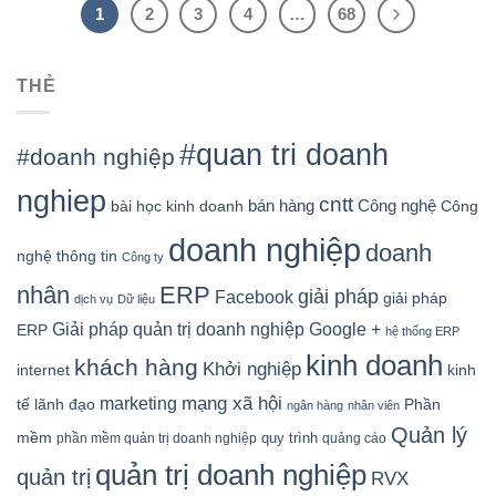
1
2
3
4
…
68
THẺ
#quan tri doanh
#doanh nghiệp
nghiep
cntt
bán hàng
Công nghệ
bài học kinh doanh
Công
doanh nghiệp
doanh
nghệ thông tin
Công ty
nhân
ERP
giải pháp
Facebook
giải pháp
dịch vụ
Dữ liệu
Google +
Giải pháp quản trị doanh nghiệp
ERP
hệ thống ERP
kinh doanh
khách hàng
Khởi nghiệp
kinh
internet
mạng xã hội
marketing
tế
lãnh đạo
Phần
ngân hàng
nhân viên
Quản lý
mềm
quy trình
phần mềm quản trị doanh nghiệp
quảng cáo
quản trị doanh nghiệp
quản trị
RVX