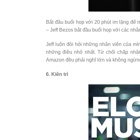
Bắt đầu buổi họp với 20 phút im lặng để
– Jeff Bezos bắt đầu buổi họp với các nhân
Jeff luôn đòi hỏi nhữ
ng nh
ân viên của mìn
những điều nhỏ nhất. Từ chối chấp nhận
Amazon đều phải nghĩ lớn và không ngừng tì
6. Kiên trì