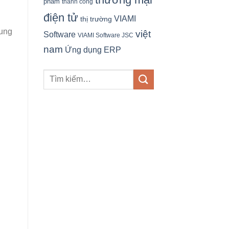
phẩm
thành công
điện tử
VIAMI
thị trường
hung
việt
Software
VIAMI Software JSC
nam
Ứng dụng ERP