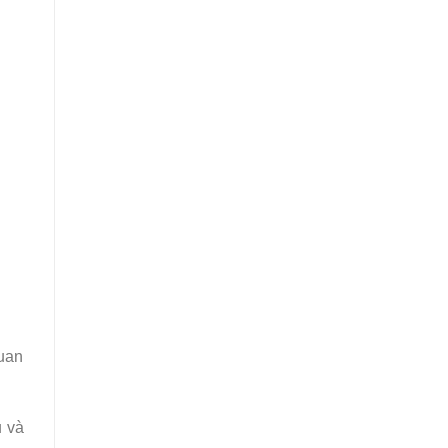
quan
u và