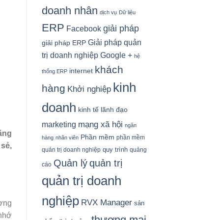
doanh nhân
dịch vụ
Dữ liệu
ERP
giải pháp
Facebook
Giải pháp quản
giải pháp ERP
Google +
trị doanh nghiệp
hệ
khách
internet
thống ERP
kinh
hàng
Khởi nghiệp
doanh
kinh tế
lãnh đạo
mạng xã hội
marketing
ngân
năng
Phần mềm
phần mềm
hàng
nhân viên
sẻ,
quy trình
quản trị doanh nghiệp
quảng
Quản lý
quản trị
cáo
quản trị doanh
nghiệp
RVX Manager
ương
sản
 nhớ
thương mại