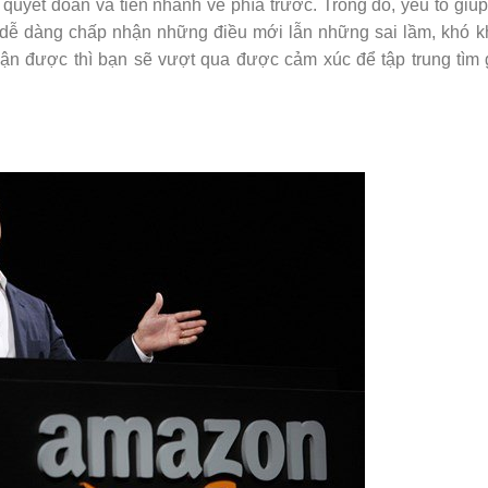
quyết đoán và tiến nhanh về phía trước. Trong đó, yếu tố giú
à dễ dàng chấp nhận những điều mới lẫn những sai lầm, khó 
hận được thì bạn sẽ vượt qua được cảm xúc để tập trung tìm 