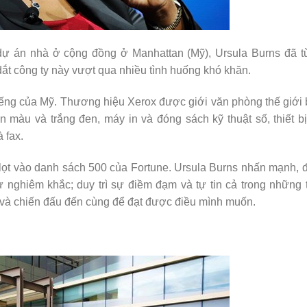
 dự án nhà ở cộng đồng ở
Manhattan
(Mỹ), Ursula Burns đã t
dắt công ty này vượt qua nhiều tình huống khó khăn.
 tiếng của Mỹ. Thương hiệu Xerox được giới văn phòng thế giới 
 màu và trắng đen, máy in và đóng sách kỹ thuật số, thiết b
 fax.
lọt vào danh sách 500 của Fortune. Ursula Burns nhấn mạnh, 
ự nghiêm khắc; duy trì sự điềm đạm và tự tin cả trong những 
tại và chiến đấu đến cùng để đạt được điều mình muốn.