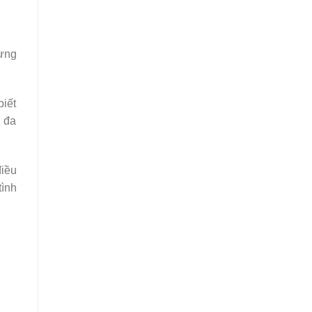
ừng
biết
ị đa
điều
tình