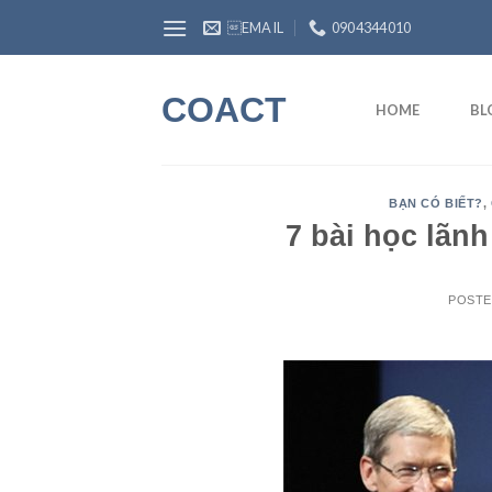
Skip
EMAIL
0904344010
to
content
COACT
HOME
BL
BẠN CÓ BIẾT?
,
7 bài học lãn
POST