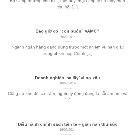
Bộ Công thương cho biết, mới đây, một công ty đã may mắn
thu hồi [...]
Bao giờ có “con buôn” VAMC?
29/09/2014
Ngành ngân hàng đang đứng trước một nhiệm vụ nan giải:
trong phiên họp Chính [...]
Doanh nghiệp ‘sa lầy’ vì nợ xấu
18/09/2014
Công nợ khó đòi cả trăm, nghìn tỷ đồng đang là nỗi ám ảnh và
[...]
Điều hành chính sách tiền tệ – gian nan thử sức
16/09/2014