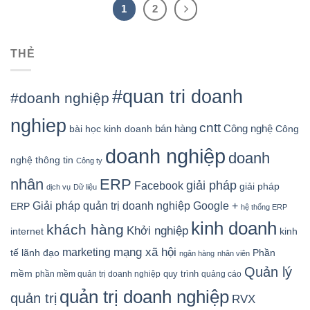
1
2
THẺ
#quan tri doanh
#doanh nghiệp
nghiep
cntt
bán hàng
Công nghệ
bài học kinh doanh
Công
doanh nghiệp
doanh
nghệ thông tin
Công ty
nhân
ERP
giải pháp
Facebook
giải pháp
dịch vụ
Dữ liệu
Google +
Giải pháp quản trị doanh nghiệp
ERP
hệ thống ERP
kinh doanh
khách hàng
Khởi nghiệp
kinh
internet
mạng xã hội
marketing
tế
lãnh đạo
Phần
ngân hàng
nhân viên
Quản lý
mềm
quy trình
phần mềm quản trị doanh nghiệp
quảng cáo
quản trị doanh nghiệp
quản trị
RVX