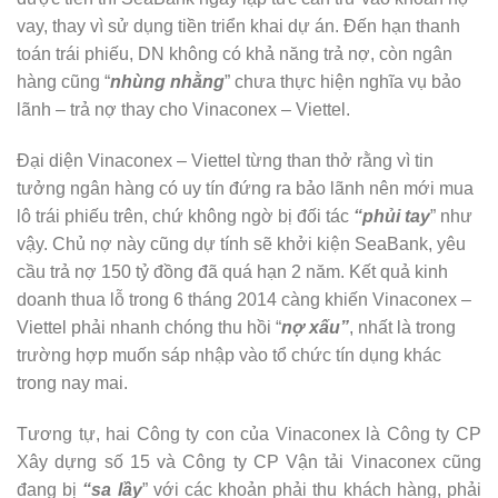
vay, thay vì sử dụng tiền triển khai dự án. Đến hạn thanh
toán trái phiếu, DN không có khả năng trả nợ, còn ngân
hàng cũng “
nhùng nhằng
” chưa thực hiện nghĩa vụ bảo
lãnh – trả nợ thay cho Vinaconex – Viettel.
Đại diện Vinaconex – Viettel từng than thở rằng vì tin
tưởng ngân hàng có uy tín đứng ra bảo lãnh nên mới mua
lô trái phiếu trên, chứ không ngờ bị đối tác
“phủi tay
” như
vậy. Chủ nợ này cũng dự tính sẽ khởi kiện SeaBank, yêu
cầu trả nợ 150 tỷ đồng đã quá hạn 2 năm. Kết quả kinh
doanh thua lỗ trong 6 tháng 2014 càng khiến Vinaconex –
Viettel phải nhanh chóng thu hồi “
nợ xấu”
, nhất là trong
trường hợp muốn sáp nhập vào tổ chức tín dụng khác
trong nay mai.
Tương tự, hai Công ty con của Vinaconex là Công ty CP
Xây dựng số 15 và Công ty CP Vận tải Vinaconex cũng
đang bị
“sa lầy
” với các khoản phải thu khách hàng, phải