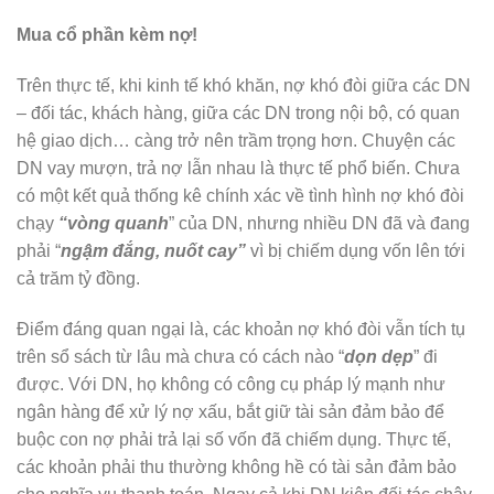
Mua cổ phần kèm nợ!
Trên thực tế, khi kinh tế khó khăn, nợ khó đòi giữa các DN
– đối tác, khách hàng, giữa các DN trong nội bộ, có quan
hệ giao dịch… càng trở nên trầm trọng hơn. Chuyện các
DN vay mượn, trả nợ lẫn nhau là thực tế phổ biến. Chưa
có một kết quả thống kê chính xác về tình hình nợ khó đòi
chạy
“vòng quanh
” của DN, nhưng nhiều DN đã và đang
phải “
ngậm đắng, nuốt cay”
vì bị chiếm dụng vốn lên tới
cả trăm tỷ đồng.
Điểm đáng quan ngại là, các khoản nợ khó đòi vẫn tích tụ
trên sổ sách từ lâu mà chưa có cách nào “
dọn dẹp
” đi
được. Với DN, họ không có công cụ pháp lý mạnh như
ngân hàng để xử lý nợ xấu, bắt giữ tài sản đảm bảo để
buộc con nợ phải trả lại số vốn đã chiếm dụng. Thực tế,
các khoản phải thu thường không hề có tài sản đảm bảo