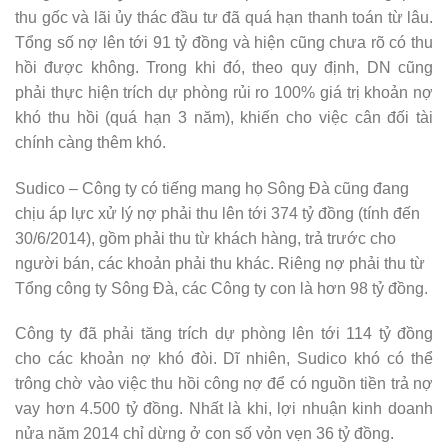
thu gốc và lãi ủy thác đầu tư đã quá hạn thanh toán từ lâu.
Tổng số nợ lên tới 91 tỷ đồng và hiện cũng chưa rõ có thu
hồi được không. Trong khi đó, theo quy định, DN cũng
phải thực hiện trích dự phòng rủi ro 100% giá trị khoản nợ
khó thu hồi (quá hạn 3 năm), khiến cho việc cân đối tài
chính càng thêm khó.
Sudico – Công ty có tiếng mang họ Sông Đà cũng đang
chịu áp lực xử lý nợ phải thu lên tới 374 tỷ đồng (tính đến
30/6/2014), gồm phải thu từ khách hàng, trả trước cho
người bán, các khoản phải thu khác. Riêng nợ phải thu từ
Tổng công ty Sông Đà, các Công ty con là hơn 98 tỷ đồng.
Công ty đã phải tăng trích dự phòng lên tới 114 tỷ đồng
cho các khoản nợ khó đòi. Dĩ nhiên, Sudico khó có thể
trông chờ vào việc thu hồi công nợ để có nguồn tiền trả nợ
vay hơn 4.500 tỷ đồng. Nhất là khi, lợi nhuận kinh doanh
nửa năm 2014 chỉ dừng ở con số vỏn vẹn 36 tỷ đồng.