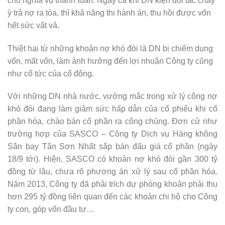
cho nghĩa vụ thanh toán. Ngay cả khi DN kiện đối tác chây
ỳ trả nợ ra tòa, thì khả năng thi hành án, thu hồi được vốn
hết sức vất vả.
Thiệt hại từ những khoản nợ khó đòi là DN bị chiếm dụng
vốn, mất vốn, làm ảnh hưởng đến lợi nhuận Công ty cũng
như cổ tức của cổ đông.
Với những DN nhà nước, vướng mắc trong xử lý công nợ
khó đòi đang làm giảm sức hấp dẫn của cổ phiếu khi cổ
phần hóa, chào bán cổ phần ra công chúng. Đơn cử như
trường hợp của SASCO – Công ty Dịch vụ Hàng không
Sân bay Tân Sơn Nhất sắp bán đấu giá cổ phần (ngày
18/9 tới). Hiện, SASCO có khoản nợ khó đòi gần 300 tỷ
đồng từ lâu, chưa rõ phương án xử lý sau cổ phần hóa.
Năm 2013, Công ty đã phải trích dự phòng khoản phải thu
hơn 295 tỷ đồng liên quan đến các khoản chi hộ cho Công
ty con, góp vốn đầu tư…