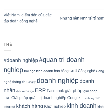
Việt Nam: điểm đến của các
Những nền kinh tế “tí hon”
tập đoàn công nghệ
THẺ
#quan tri doanh
#doanh nghiệp
nghiep
cntt
bán hàng
Công nghệ
bài học kinh doanh
Công
doanh nghiệp
doanh
nghệ thông tin
Công ty
nhân
ERP
giải pháp
Facebook
giải pháp
dịch vụ
Dữ liệu
Google +
Giải pháp quản trị doanh nghiệp
ERP
hệ thống ERP
kinh doanh
khách hàng
Khởi nghiệp
kinh
internet