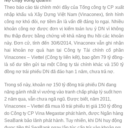
Nợ chạy vòng quanh!
Theo báo cáo tài chính mới đây của Tổng công ty CP xuất
nhập khẩu và Xây Dựng Việt Nam (Vinaconex), tình hình
công nợ khó đòi, nợ tiềm ẩn là vấn đề đáng lo ngại. Nhiều
khoản công nợ được đơn vị kiểm toán lưu ý DN vì không
thu thập được bằng chứng về khả năng thu hồi các khoản
này. Đơn cử, tính đến 30/6/2014, Vinaconex vẫn ghi nhận
hai khoản nợ quá hạn tại Công ty Tài chính cổ phần
Vinaconex – Viettel (Công ty liên kết), bao gồm 79 tỷ đồng-
là số dư tiền gửi tại một Công ty tài chính khác và 150 tỷ
đồng nợ trái phiếu DN đã đáo hạn 1 năm, chưa trả nợ.
Trong số này, khoản nợ 150 tỷ đồng trái phiếu DN đang
nặng gánh nhất vì vướng vào tranh chấp pháp lý suốt hơn
2 năm qua, vẫn chưa ngã ngũ. Được biết, năm 2011,
Vinaconex – Viettel đã mua lô trái phiếu trị giá 150 tỷ đồng
do Công ty CP Vina Megastar phát hành, được Ngân hàng
SeaBank bảo lãnh phát hành. Tuy nhiên, khi DN huy động
được tiền thì SeaBank ngay lập tức cấn trừ vào khoản nợ