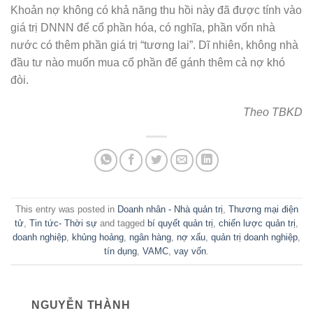
Khoản nợ không có khả năng thu hồi này đã được tính vào
giá trị DNNN để cổ phần hóa, có nghĩa, phần vốn nhà
nước có thêm phần giá trị “tương lai”. Dĩ nhiên, không nhà
đầu tư nào muốn mua cổ phần để gánh thêm cả nợ khó
đòi.
Theo TBKD
This entry was posted in
Doanh nhân - Nhà quản trị
,
Thương mại điện
tử
,
Tin tức- Thời sự
and tagged
bí quyết quản trị
,
chiến lược quản trị
,
doanh nghiệp
,
khủng hoảng
,
ngân hàng
,
nợ xấu
,
quản trị doanh nghiệp
,
tín dụng
,
VAMC
,
vay vốn
.
NGUYỄN THÀNH