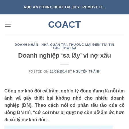
Skip
ADD ANYTHING HERE OR JUST REMOVE IT...
to
content
COACT
DOANH NHÂN - NHÀ QUẢN TRỊ
,
THƯƠNG MẠI ĐIỆN TỬ
,
TIN
TỨC- THỜI SỰ
Doanh nghiệp ‘sa lầy’ vì nợ xấu
POSTED ON
18/09/2014
BY
NGUYỄN THÀNH
Công nợ khó đòi cả trăm, nghìn tỷ đồng đang là nỗi ám
ảnh và gây thiệt hại không nhỏ cho nhiều doanh
nghiệp (DN). Theo cách nói có phần tếu táo của cổ
đông DN thì, “cứ coi như bị quỵt nợ còn đỡ ấm ức hơn
đi xử lý nợ khó đòi”.