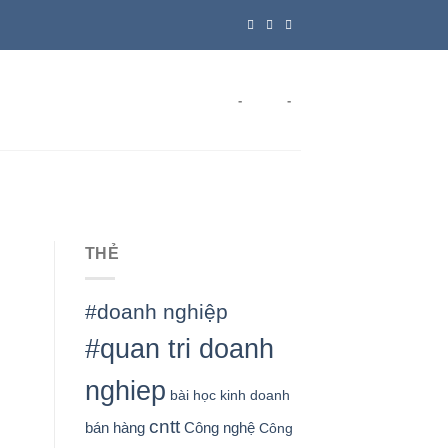
-
-
THẺ
#doanh nghiệp
u
#quan tri doanh
nghiep
bài học kinh doanh
cntt
bán hàng
Công nghệ
Công