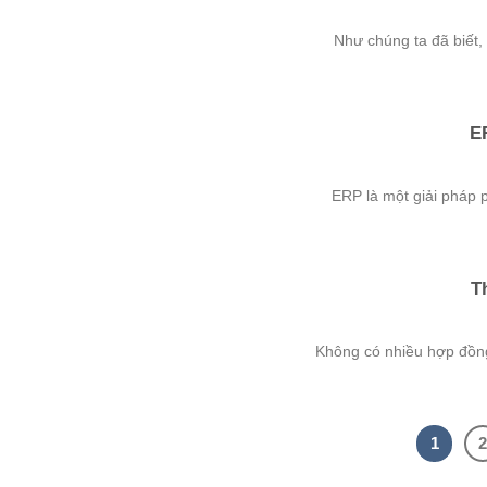
Như chúng ta đã biết, 
E
ERP là một giải pháp p
T
Không có nhiều hợp đồng 
1