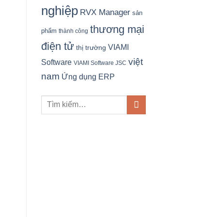
nghiệp
RVX Manager
sản
thương mại
phẩm
thành công
điện tử
VIAMI
thị trường
việt
Software
VIAMI Software JSC
nam
Ứng dụng ERP