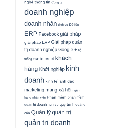
nghệ thông tin
Công ty
doanh nghiệp
doanh nhân
dịch vụ
Dữ liệu
ERP
giải pháp
Facebook
Giải pháp quản
giải pháp ERP
Google +
trị doanh nghiệp
hệ
khách
internet
thống ERP
kinh
hàng
Khởi nghiệp
doanh
kinh tế
lãnh đạo
mạng xã hội
marketing
ngân
Phần mềm
phần mềm
hàng
nhân viên
quy trình
quản trị doanh nghiệp
quảng
Quản lý
quản trị
cáo
quản trị doanh