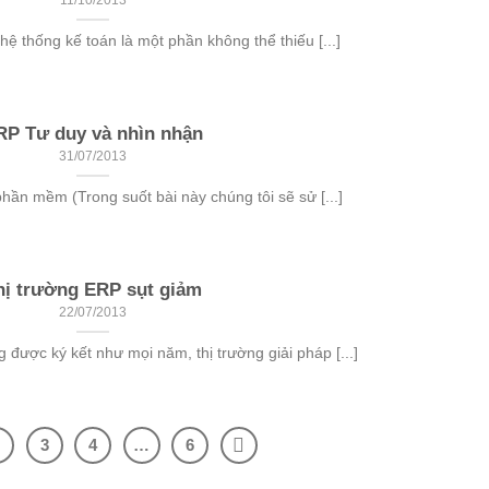
11/10/2013
hệ thống kế toán là một phần không thể thiếu [...]
RP Tư duy và nhìn nhận
31/07/2013
hần mềm (Trong suốt bài này chúng tôi sẽ sử [...]
hị trường ERP sụt giảm
22/07/2013
được ký kết như mọi năm, thị trường giải pháp [...]
2
3
4
…
6