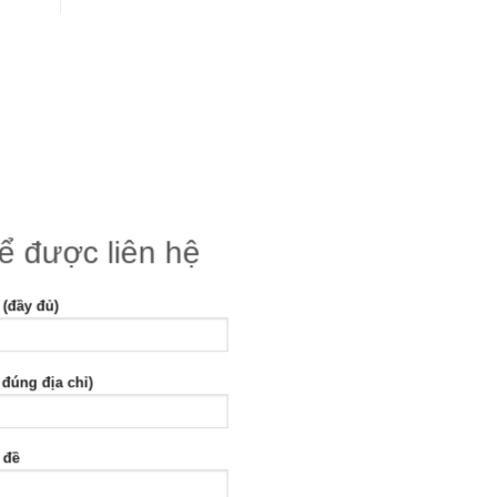
để được liên hệ
 (đầy đủ)
 đúng địa chỉ)
 đề