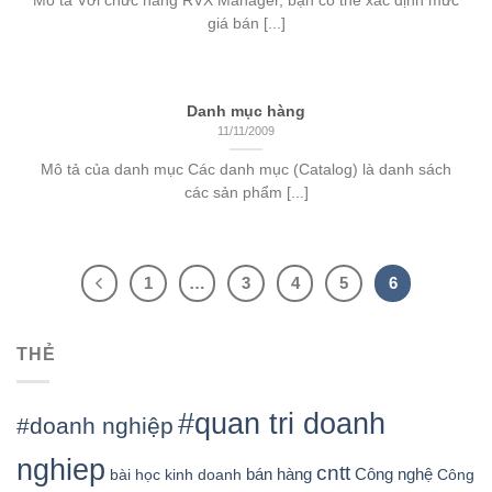
Mô tả Với chức năng RVX Manager, bạn có thể xác định mức
giá bán [...]
Danh mục hàng
11/11/2009
Mô tả của danh mục Các danh mục (Catalog) là danh sách
các sản phẩm [...]
1
…
3
4
5
6
THẺ
#quan tri doanh
#doanh nghiệp
nghiep
cntt
bán hàng
Công nghệ
bài học kinh doanh
Công