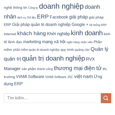
doanh nghiệp
doanh
nghệ thông tin
Công ty
nhân
ERP
giải pháp
Facebook
giải pháp
dịch vụ
Dữ liệu
Google +
Giải pháp quản trị doanh nghiệp
ERP
hệ thống ERP
kinh doanh
khách hàng
Khởi nghiệp
kinh
internet
mạng xã hội
marketing
tế
lãnh đạo
Phần
ngân hàng
nhân viên
Quản lý
mềm
quy trình
phần mềm quản trị doanh nghiệp
quảng cáo
quản trị doanh nghiệp
quản trị
RVX
thương mại điện tử
Manager
sản phẩm
thị
thành công
việt nam
Ứng
VIAMI Software
trường
VIAMI Software JSC
dụng ERP