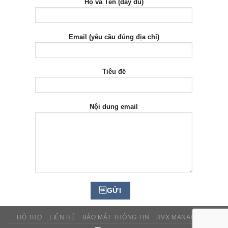
Họ và Tên (đầy đủ)
Email (yêu cầu đúng địa chỉ)
Tiêu đề
Nội dung email
HỖ TRỢ
LIÊN HỆ
BẢO MẬT THÔNG TIN
RVX MANAGER™