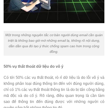
Một trong những nguyên tắc cơ bản người dùng email cần quán
triệt là không bao giờ mở những email lạ, không rõ nội dung,
dần dần qua đó tạo ý thức chống spam cao hơn trong cộng
đồng.
50% vụ thất thoát dữ liệu do vô ý
Có tới 50% các vụ thất thoát, rò rỉ dữ liệu là do lỗi vô ý và
không phân loại đúng thông tin đến với đúng người dùng,
chỉ có 1% các vụ thất thoát thông tin là do bị tấn công bằng
mã độc và do cố ý. Rõ ràng, điều quan trọng là cần làm
sao để thông tin đến đúng được với những người có
quyền nắm bắt những thông tin đó.