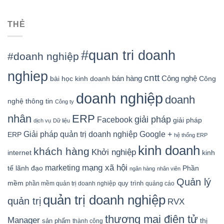
THẺ
#quan tri doanh
#doanh nghiệp
nghiep
cntt
bán hàng
Công nghệ
bài học kinh doanh
Công
doanh nghiệp
doanh
nghệ thông tin
Công ty
nhân
ERP
giải pháp
Facebook
giải pháp
dịch vụ
Dữ liệu
Google +
Giải pháp quản trị doanh nghiệp
ERP
hệ thống ERP
kinh doanh
khách hàng
Khởi nghiệp
kinh
internet
mạng xã hội
marketing
tế
lãnh đạo
Phần
ngân hàng
nhân viên
Quản lý
mềm
quy trình
phần mềm quản trị doanh nghiệp
quảng cáo
quản trị doanh nghiệp
quản trị
RVX
thương mại điện tử
Manager
sản phẩm
thị
thành công