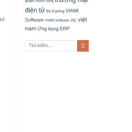
phẩm
thành công
điện tử
VIAMI
thị trường
việt
 kể
Software
VIAMI Software JSC
nam
Ứng dụng ERP