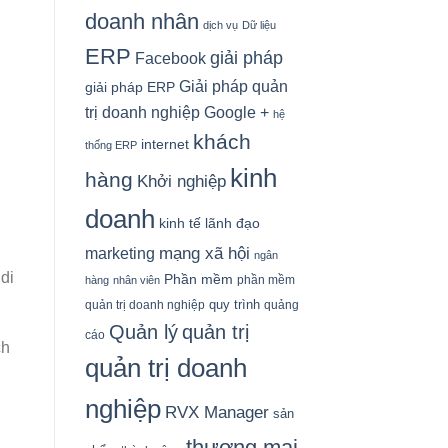
doanh nhân
dịch vụ
Dữ liệu
ERP
giải pháp
Facebook
Giải pháp quản
giải pháp ERP
Google +
trị doanh nghiệp
hệ
khách
internet
thống ERP
kinh
hàng
Khởi nghiệp
doanh
kinh tế
lãnh đạo
mạng xã hội
marketing
ngân
di
Phần mềm
phần mềm
hàng
nhân viên
quy trình
quản trị doanh nghiệp
quảng
Quản lý
quản trị
cáo
ch
quản trị doanh
nghiệp
RVX Manager
sản
thương mại