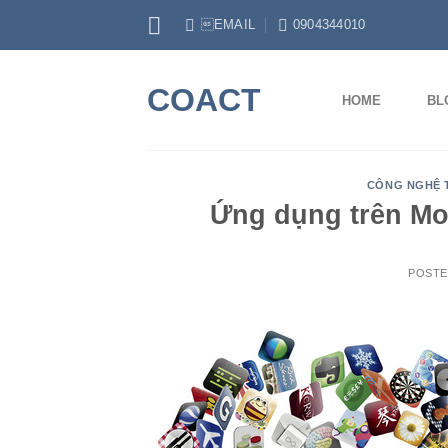
Skip
EMAIL
0904344010
to
content
COACT
HOME
BL
CÔNG NGHỆ 
Ứng dụng trên Mob
POST