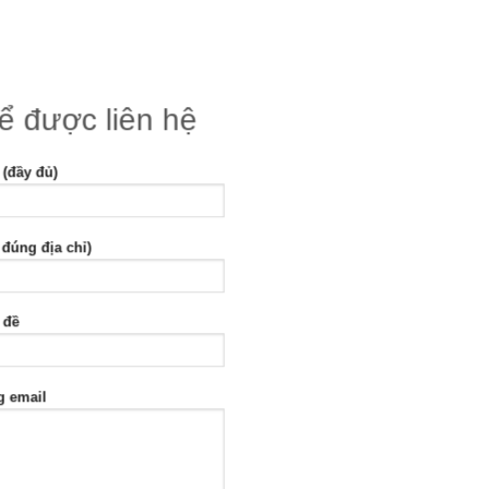
để được liên hệ
 (đầy đủ)
 đúng địa chỉ)
 đề
g email