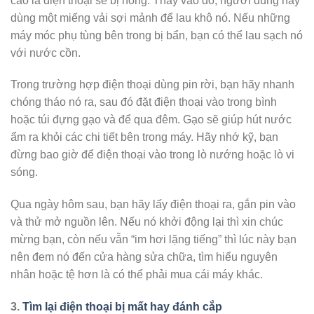
cao là điện thoại sẽ bị hỏng. Thay vào đó, người dùng hãy
dùng một miếng vải sợi mảnh để lau khô nó. Nếu những
máy móc phụ tùng bên trong bị bẩn, bạn có thể lau sạch nó
với nước cồn.
Trong trường hợp điện thoại dùng pin rời, bạn hãy nhanh
chóng tháo nó ra, sau đó đặt điện thoại vào trong bình
hoặc túi đựng gạo và để qua đêm. Gạo sẽ giúp hút nước
ẩm ra khỏi các chi tiết bên trong máy. Hãy nhớ kỹ, bạn
đừng bao giờ để điện thoại vào trong lò nướng hoặc lò vi
sóng.
Qua ngày hôm sau, bạn hãy lấy điện thoại ra, gắn pin vào
và thử mở nguồn lên. Nếu nó khởi động lại thì xin chúc
mừng bạn, còn nếu vẫn “im hơi lặng tiếng” thì lúc này bạn
nên đem nó đến cửa hàng sửa chữa, tìm hiểu nguyên
nhân hoặc tệ hơn là có thể phải mua cái máy khác.
3.
Tìm lại điện thoại bị mất hay đánh cắp