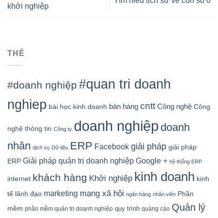
Tìm hiểu lịch sử về con số 0
khởi nghiệp
THẺ
#quan tri doanh
#doanh nghiệp
nghiep
cntt
bán hàng
Công nghệ
bài học kinh doanh
Công
doanh nghiệp
doanh
nghệ thông tin
Công ty
nhân
ERP
giải pháp
Facebook
giải pháp
dịch vụ
Dữ liệu
Google +
Giải pháp quản trị doanh nghiệp
ERP
hệ thống ERP
kinh doanh
khách hàng
Khởi nghiệp
kinh
internet
mạng xã hội
marketing
tế
lãnh đạo
Phần
ngân hàng
nhân viên
Quản lý
mềm
quy trình
phần mềm quản trị doanh nghiệp
quảng cáo