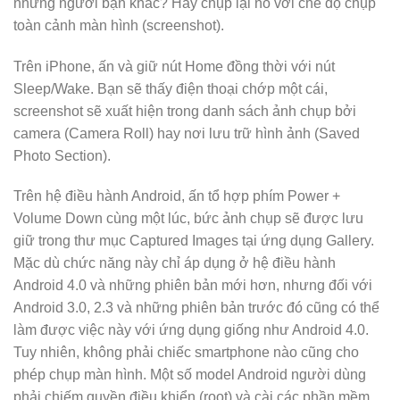
những người bạn khác? Hãy chụp lại nó với chế độ chụp
toàn cảnh màn hình (screenshot).
Trên iPhone, ấn và giữ nút Home đồng thời với nút
Sleep/Wake. Bạn sẽ thấy điện thoại chớp một cái,
screenshot sẽ xuất hiện trong danh sách ảnh chụp bởi
camera (Camera Roll) hay nơi lưu trữ hình ảnh (Saved
Photo Section).
Trên hệ điều hành Android, ấn tổ hợp phím Power +
Volume Down cùng một lúc, bức ảnh chụp sẽ được lưu
giữ trong thư mục Captured Images tại ứng dụng Gallery.
Mặc dù chức năng này chỉ áp dụng ở hệ điều hành
Android 4.0 và những phiên bản mới hơn, nhưng đối với
Android 3.0, 2.3 và những phiên bản trước đó cũng có thể
làm được việc này với ứng dụng giống như Android 4.0.
Tuy nhiên, không phải chiếc smartphone nào cũng cho
phép chụp màn hình. Một số model Android người dùng
phải chiếm quyền điều khiển (root) và cài các phần mềm