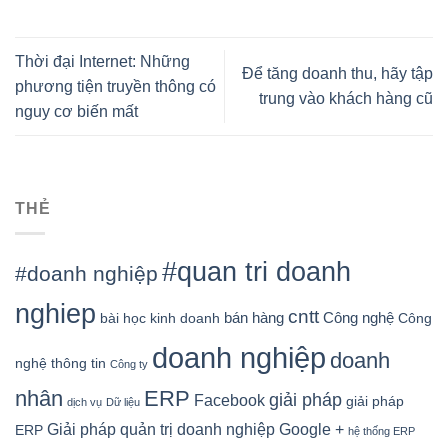
Thời đại Internet: Những
Để tăng doanh thu, hãy tập
phương tiện truyền thông có
trung vào khách hàng cũ
nguy cơ biến mất
THẺ
#quan tri doanh
#doanh nghiệp
nghiep
cntt
bán hàng
Công nghệ
bài học kinh doanh
Công
doanh nghiệp
doanh
nghệ thông tin
Công ty
nhân
ERP
giải pháp
Facebook
giải pháp
dịch vụ
Dữ liệu
Google +
Giải pháp quản trị doanh nghiệp
ERP
hệ thống ERP