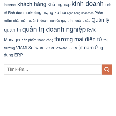
kinh doanh
khách hàng
Khởi nghiệp
kinh
internet
mạng xã hội
marketing
tế
lãnh đạo
Phần
ngân hàng
nhân viên
Quản lý
mềm
quy trình
phần mềm quản trị doanh nghiệp
quảng cáo
quản trị doanh nghiệp
quản trị
RVX
thương mại điện tử
Manager
sản phẩm
thị
thành công
việt nam
Ứng
VIAMI Software
trường
VIAMI Software JSC
dụng ERP