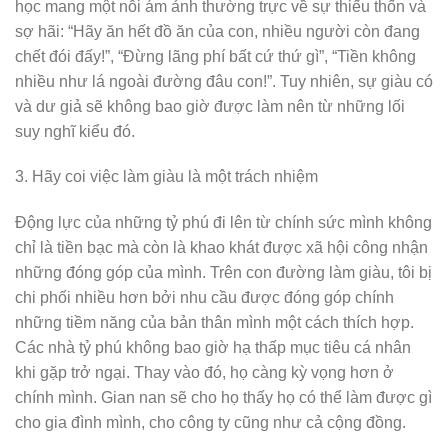
học mang một nỗi ám ảnh thường trực về sự thiếu thốn và
sợ hãi: “Hãy ăn hết đồ ăn của con, nhiều người còn đang
chết đói đấy!”, “Đừng lãng phí bất cứ thứ gì”, “Tiền không
nhiều như lá ngoài đường đâu con!”. Tuy nhiên, sự giàu có
và dư giả sẽ không bao giờ được làm nên từ những lối
suy nghĩ kiểu đó.
3. Hãy coi việc làm giàu là một trách nhiệm
Động lực của những tỷ phú đi lên từ chính sức mình không
chỉ là tiền bạc mà còn là khao khát được xã hội công nhận
những đóng góp của mình. Trên con đường làm giàu, tôi bị
chi phối nhiều hơn bởi nhu cầu được đóng góp chính
những tiềm năng của bản thân mình một cách thích hợp.
Các nhà tỷ phú không bao giờ hạ thấp mục tiêu cá nhân
khi gặp trở ngại. Thay vào đó, họ càng kỳ vọng hơn ở
chính mình. Gian nan sẽ cho họ thấy họ có thể làm được gì
cho gia đình mình, cho công ty cũng như cả cộng đồng.