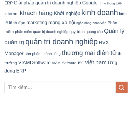
Google +
Giải pháp quản trị doanh nghiệp
ERP
hệ thống ERP
kinh doanh
khách hàng
Khởi nghiệp
kinh
internet
mạng xã hội
marketing
tế
lãnh đạo
Phần
ngân hàng
nhân viên
Quản lý
mềm
quy trình
phần mềm quản trị doanh nghiệp
quảng cáo
quản trị doanh nghiệp
quản trị
RVX
thương mại điện tử
Manager
sản phẩm
thị
thành công
việt nam
Ứng
VIAMI Software
trường
VIAMI Software JSC
dụng ERP