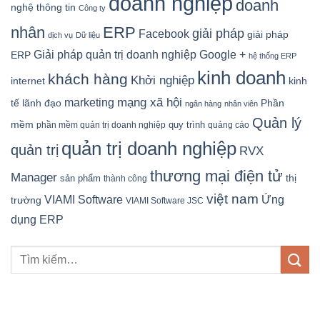
doanh nghiệp
doanh
nghệ thông tin
Công ty
nhân
ERP
giải pháp
Facebook
giải pháp
dịch vụ
Dữ liệu
Google +
Giải pháp quản trị doanh nghiệp
ERP
hệ thống ERP
kinh doanh
khách hàng
Khởi nghiệp
kinh
internet
mạng xã hội
marketing
tế
lãnh đạo
Phần
ngân hàng
nhân viên
Quản lý
mềm
quy trình
phần mềm quản trị doanh nghiệp
quảng cáo
quản trị doanh nghiệp
quản trị
RVX
thương mại điện tử
Manager
sản phẩm
thị
thành công
việt nam
Ứng
VIAMI Software
trường
VIAMI Software JSC
dụng ERP