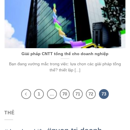
Giải pháp CNTT tổng thể cho doanh nghiệp
Bạn đang vướng mắc trong việc: lựa chọn các giải pháp tổng
thể? thiết lập [...]
1
…
70
71
72
73
THẺ