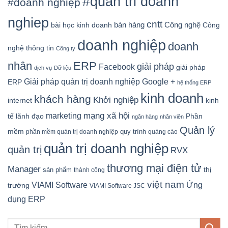
#quan tri doanh
#doanh nghiệp
nghiep
cntt
bán hàng
Công nghệ
bài học kinh doanh
Công
doanh nghiệp
doanh
nghệ thông tin
Công ty
nhân
ERP
giải pháp
Facebook
giải pháp
dịch vụ
Dữ liệu
Google +
Giải pháp quản trị doanh nghiệp
ERP
hệ thống ERP
kinh doanh
khách hàng
Khởi nghiệp
kinh
internet
mạng xã hội
marketing
tế
lãnh đạo
Phần
ngân hàng
nhân viên
Quản lý
mềm
quy trình
phần mềm quản trị doanh nghiệp
quảng cáo
quản trị doanh nghiệp
quản trị
RVX
thương mại điện tử
Manager
sản phẩm
thị
thành công
việt nam
Ứng
VIAMI Software
trường
VIAMI Software JSC
dụng ERP