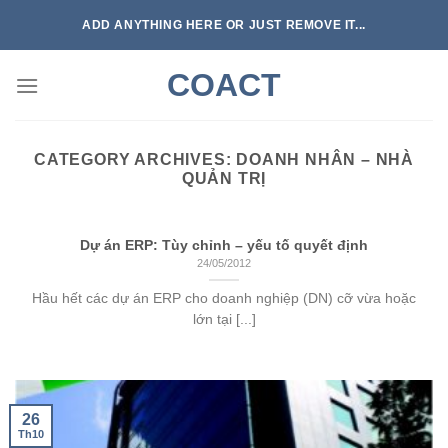
Skip
ADD ANYTHING HERE OR JUST REMOVE IT...
to
content
COACT
CATEGORY ARCHIVES:
DOANH NHÂN – NHÀ
QUẢN TRỊ
Dự án ERP: Tùy chỉnh – yếu tố quyết định
24/05/2012
Hầu hết các dự án ERP cho doanh nghiệp (DN) cỡ vừa hoặc
lớn tại [...]
26
Th10