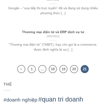
Google – “vua tiếp thị trực tuyến” đã và đang sử dụng nhiều
phương thức [...]
Thương mại điện tử và ERP dịch vụ tư
24/07/2012
“Thương mại điện tử” (TMĐT), hay còn gọi là e-commerce,
được định nghĩa là sự [...]
1
…
18
19
20
21
THẺ
#quan tri doanh
#doanh nghiệp