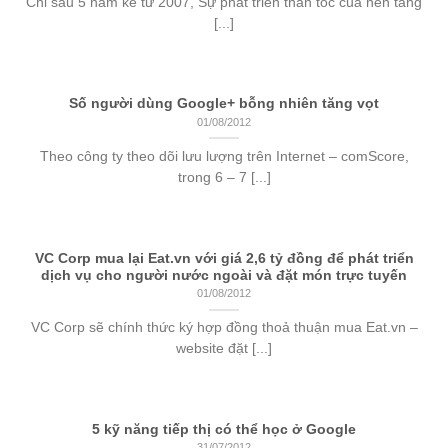
Chỉ sau 5 năm kể từ 2007, Sự phát triển thần tốc của nền tảng
[...]
Số người dùng Google+ bỗng nhiên tăng vọt
01/08/2012
Theo công ty theo dõi lưu lượng trên Internet – comScore,
trong 6 – 7 [...]
VC Corp mua lại Eat.vn với giá 2,6 tỷ đồng để phát triển
dịch vụ cho người nước ngoài và đặt món trực tuyến
01/08/2012
VC Corp sẽ chính thức ký hợp đồng thoả thuận mua Eat.vn –
website đặt [...]
5 kỹ năng tiếp thị có thể học ở Google
31/07/2012