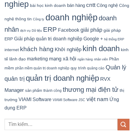
nghiep
cntt
bán hàng
Công nghệ
bài học kinh doanh
Công
doanh nghiệp
doanh
nghệ thông tin
Công ty
nhân
ERP
giải pháp
Facebook
giải pháp
dịch vụ
Dữ liệu
Google +
Giải pháp quản trị doanh nghiệp
ERP
hệ thống ERP
kinh doanh
khách hàng
Khởi nghiệp
kinh
internet
mạng xã hội
marketing
tế
lãnh đạo
Phần
ngân hàng
nhân viên
Quản lý
mềm
quy trình
phần mềm quản trị doanh nghiệp
quảng cáo
quản trị doanh nghiệp
quản trị
RVX
thương mại điện tử
Manager
sản phẩm
thị
thành công
việt nam
Ứng
VIAMI Software
trường
VIAMI Software JSC
dụng ERP