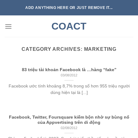
Skip
ADD ANYTHING HERE OR JUST REMOVE IT...
to
content
COACT
CATEGORY ARCHIVES:
MARKETING
83 triệu tài khoản Facebook là …hàng “fake”
03/08/2012
Facebook ước tính khoảng 8,7% trong số hơn 955 triệu người
dùng hiện tại là [...]
Facebook, Twitter, Foursquare kiếm bộn nhờ sự bùng nổ
của Appvertising trên di động
02/08/2012