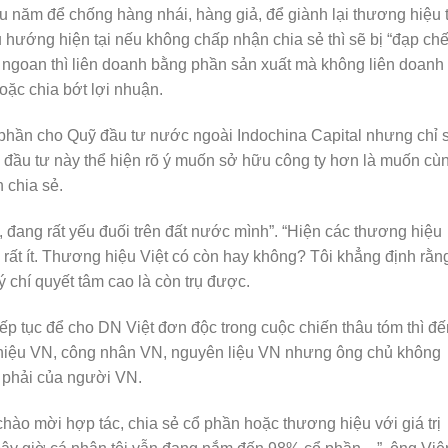
u năm để chống hàng nhái, hàng giả, để giành lại thương hiệu t
 hướng hiện tại nếu không chấp nhận chia sẻ thì sẽ bị “đạp chết
 ngoan thì liên doanh bằng phần sản xuất mà không liên doanh
oặc chia bớt lợi nhuận.
phần cho Quỹ đầu tư nước ngoài Indochina Capital nhưng chỉ 
 quỹ đầu tư này thể hiện rõ ý muốn sở hữu công ty hơn là muốn cù
 chia sẻ.
 đang rất yếu đuối trên đất nước mình”. “Hiện các thương hiệu
rất ít. Thương hiệu Việt có còn hay không? Tôi khẳng định rằn
 chí quyết tâm cao là còn trụ được.
iếp tục để cho DN Việt đơn độc trong cuộc chiến thâu tóm thì đế
g hiệu VN, công nhân VN, nguyên liệu VN nhưng ông chủ không
 phải của người VN.
chào mời hợp tác, chia sẻ cổ phần hoặc thương hiệu với giá trị