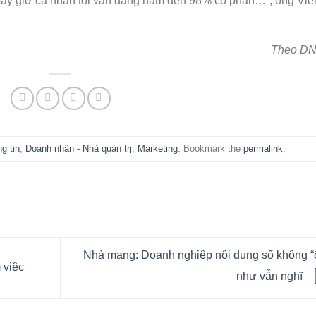
bây giờ cá nhân tôi vẫn đang nắm đến 98% cổ phần…”, ông Viê
Theo D
g tin
,
Doanh nhân - Nhà quản trị
,
Marketing
. Bookmark the
permalink
.
Nhà mạng: Doanh nghiệp nội dung số không “
 việc
như vẫn nghĩ