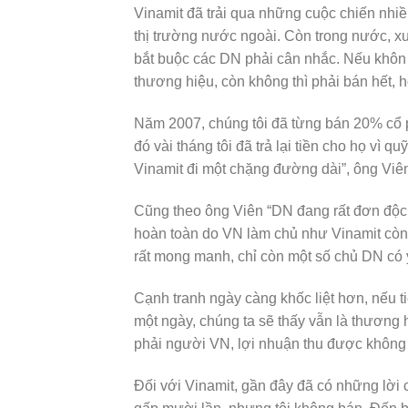
Vinamit đã trải qua những cuộc chiến nhiề
thị trường nước ngoài. Còn trong nước, xu
bắt buộc các DN phải cân nhắc. Nếu khôn
thương hiệu, còn không thì phải bán hết, h
Năm 2007, chúng tôi đã từng bán 20% cổ 
đó vài tháng tôi đã trả lại tiền cho họ vì
Vinamit đi một chặng đường dài”, ông Viên
Cũng theo ông Viên “DN đang rất đơn độc,
hoàn toàn do VN làm chủ như Vinamit còn 
rất mong manh, chỉ còn một số chủ DN có ý
Cạnh tranh ngày càng khốc liệt hơn, nếu t
một ngày, chúng ta sẽ thấy vẫn là thươn
phải người VN, lợi nhuận thu được không
Đối với Vinamit, gần đây đã có những lời 