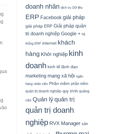
doanh nhân
dịch vụ
Dữ liệu
ng
ERP
giải pháp
Facebook
ng
Giải pháp quản
giải pháp ERP
Google +
trị doanh nghiệp
hệ
khách
ụm
internet
thống ERP
kinh
hàng
Khởi nghiệp
doanh
kinh tế
lãnh đạo
 qua
mạng xã hội
marketing
ngân
Phần mềm
phần mềm
hàng
nhân viên
quy trình
quản trị doanh nghiệp
quảng
Quản lý
quản trị
ng
cáo
 vào
quản trị doanh
nghiệp
RVX Manager
sản
thương mại