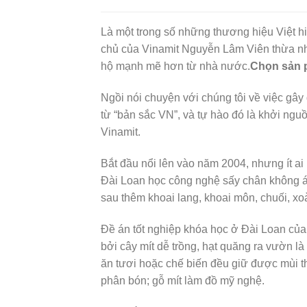
Là một trong số những thương hiệu Việt h
chủ của Vinamit Nguyễn Lâm Viên thừa nhậ
hộ mạnh mẽ hơn từ nhà nước.
Chọn sản 
Ngồi nói chuyện với chúng tôi về việc gâ
từ “bản sắc VN”, và tự hào đó là khởi ng
Vinamit.
Bắt đầu nổi lên vào năm 2004, nhưng ít a
Đài Loan học công nghệ sấy chân không áp
sau thêm khoai lang, khoai môn, chuối, xo
Đề án tốt nghiệp khóa học ở Đài Loan của 
bởi cây mít dễ trồng, hạt quăng ra vườn là
ăn tươi hoặc chế biến đều giữ được mùi th
phân bón; gỗ mít làm đồ mỹ nghệ.