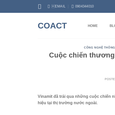
Skip
EMAIL
0904344010
to
content
COACT
HOME
BL
CÔNG NGHỆ THÔNG
Cuộc chiến thương 
POST
Vinamit đã trải qua những cuộc chiến n
hiệu tại thị trường nước ngoài.