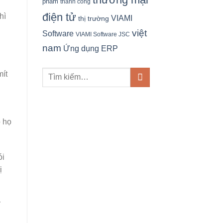
phẩm
thành công
điện tử
hì
VIAMI
thị trường
việt
Software
VIAMI Software JSC
nam
Ứng dụng ERP
mít
o họ
ói
ị