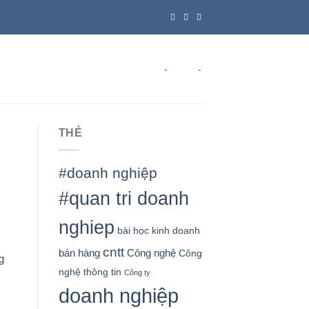
-
-
THẺ
#doanh nghiệp
#quan tri doanh
nghiep
bài học kinh doanh
cntt
bán hàng
Công nghệ
Công
g
nghệ thông tin
Công ty
doanh nghiệp