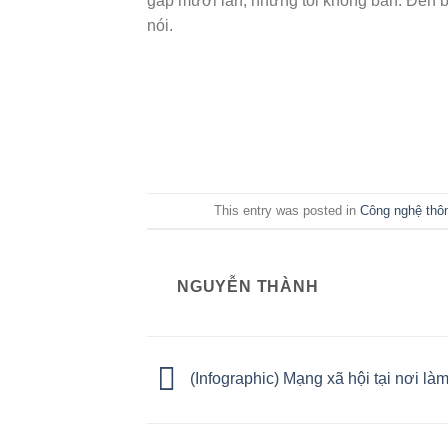
gấp mười lần, nhưng tôi không bán. Đến 
nói.
This entry was posted in
Công nghệ thôn
NGUYỄN THÀNH
(Infographic) Mạng xã hội tại nơi làm