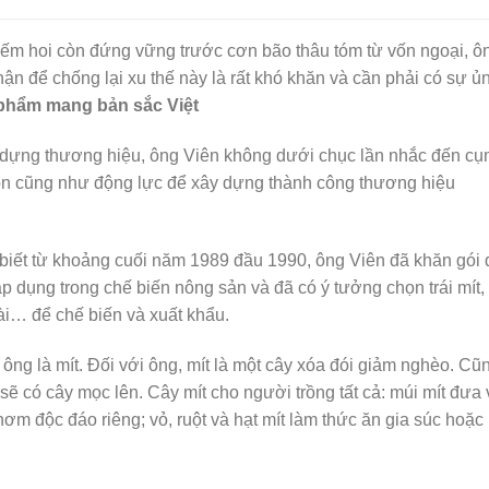
iếm hoi còn đứng vững trước cơn bão thâu tóm từ vốn ngoại, ô
n để chống lại xu thế này là rất khó khăn và cần phải có sự ủ
phẩm mang bản sắc Việt
y dựng thương hiệu, ông Viên không dưới chục lần nhắc đến c
uồn cũng như động lực để xây dựng thành công thương hiệu
i biết từ khoảng cuối năm 1989 đầu 1990, ông Viên đã khăn gói
 dụng trong chế biến nông sản và đã có ý tưởng chọn trái mít,
ài… để chế biến và xuất khẩu.
ông là mít. Đối với ông, mít là một cây xóa đói giảm nghèo. Cũ
 sẽ có cây mọc lên. Cây mít cho người trồng tất cả: múi mít đưa
ơm độc đáo riêng; vỏ, ruột và hạt mít làm thức ăn gia súc hoặc