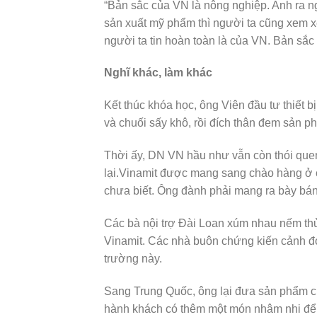
“Bản sắc của VN là nông nghiệp. Anh ra ngo
sản xuất mỹ phẩm thì người ta cũng xem x
người ta tin hoàn toàn là của VN. Bản sắc 
Nghĩ khác, làm khác
Kết thúc khóa học, ông Viên đầu tư thiết bị
và chuối sấy khô, rồi đích thân đem sản p
Thời ấy, DN VN hầu như vẫn còn thói que
lại.Vinamit được mang sang chào hàng ở 
chưa biết. Ông đành phải mang ra bày bán 
Các bà nội trợ Đài Loan xúm nhau nếm thử
Vinamit. Các nhà buôn chứng kiến cảnh đó
trường này.
Sang Trung Quốc, ông lại đưa sản phẩm củ
hành khách có thêm một món nhâm nhi để 