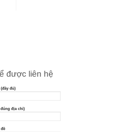
để được liên hệ
 (đầy đủ)
 đúng địa chỉ)
 đề