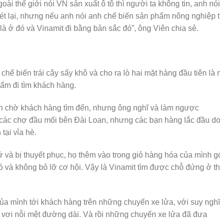
ài thế giới nói VN sản xuất ô tô thì người ta không tin, anh nói
ét lại, nhưng nếu anh nói anh chế biến sản phẩm nông nghiệp t
là ở đó và Vinamit đi bằng bản sắc đó”, ông Viên chia sẻ.
 chế biến trái cây sấy khô và cho ra lò hai mặt hàng đầu tiên là 
hẩm đi tìm khách hàng.
n chờ khách hàng tìm đến, nhưng ông nghĩ và làm ngược
các chợ đầu mối bên Đài Loan, nhưng các bạn hàng lắc đầu d
tại vỉa hè.
 và bị thuyết phục, họ thêm vào trong giỏ hàng hóa của mình g
 và không bỏ lỡ cơ hội. Vậy là Vinamit tìm được chỗ đứng ở th
a mình tới khách hàng trên những chuyến xe lửa, với suy nghĩ
vơi nỗi mệt đường dài. Và rồi những chuyến xe lửa đã đưa