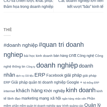
CIO và chiến lược khắc phục
Các doanh nghiệp lớn liên
thảm họa trong doanh nghiệp
kết vượt “bão” kinh tế
THẺ
#quan tri doanh
#doanh nghiệp
nghiep
cntt
bán hàng
Công nghệ
bài học kinh doanh
Công
doanh nghiệp
doanh
nghệ thông tin
Công ty
nhân
ERP
giải pháp
Facebook
giải pháp
dịch vụ
Dữ liệu
Google +
Giải pháp quản trị doanh nghiệp
ERP
hệ thống ERP
kinh doanh
khách hàng
Khởi nghiệp
kinh
internet
mạng xã hội
marketing
tế
lãnh đạo
Phần
ngân hàng
nhân viên
Quản lý
mềm
quy trình
phần mềm quản trị doanh nghiệp
quảng cáo