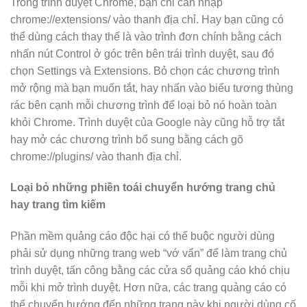
Trong trình duyệt Chrome, bạn chỉ cần nhập
chrome://extensions/ vào thanh địa chỉ. Hay bạn cũng có
thể dùng cách thay thế là vào trình đơn chính bằng cách
nhấn nút Control ở góc trên bên trái trình duyệt, sau đó
chọn Settings và Extensions. Bỏ chọn các chương trình
mở rộng mà bạn muốn tắt, hay nhấn vào biểu tương thùng
rác bên cạnh mỗi chương trình để loại bỏ nó hoàn toàn
khỏi Chrome. Trình duyệt của Google này cũng hỗ trợ tắt
hay mở các chương trình bổ sung bằng cách gõ
chrome://plugins/ vào thanh địa chỉ.
Loại bỏ những phiền toái chuyển hướng trang chủ
hay trang tìm kiếm
Phần mềm quảng cáo độc hại có thể buộc người dùng
phải sử dụng những trang web “vớ vẩn” để làm trang chủ
trình duyệt, tấn công bằng các cửa sổ quảng cáo khó chịu
mỗi khi mở trình duyệt. Hơn nữa, các trang quảng cáo có
thể chuyển hướng đến những trang này khi người dùng cố