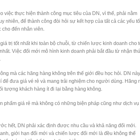
ho việc thực hiện thành công mục tiêu của DN, vì thế, phải nằm
 nhiên, để thành công đòi hỏi sự kết hợp của tất cả các yếu tố
c cho đến nhân viên.
giá trị tốt nhất khi toàn bộ chuỗi, từ chiến lược kinh doanh cho t
 nhất. Việc đổi mới mô hình kinh doanh phải bắt đầu từ nhận th
.
 công mà các hãng hàng không trên thế giới đều học hỏi. DN nà
hí để đưa giá vé rẻ và mang trải nghiệm cho người dùng. Hãng 
đối tượng khách hàng ít đi lại bằng hàng không.
sản phẩm giá rẻ mà không có những biện pháp cũng như dịch vụ
ước hết, DN phải xác định được nhu cầu và khả năng đổi mới.
oanh, giới hạn đổi mới và chiến lược đổi mới là đều không thể