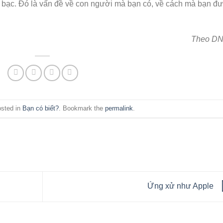
ền bạc. Đó là vấn đề về con người mà bạn có, về cách mà bạn đ
Theo D
osted in
Bạn có biết?
. Bookmark the
permalink
.
Ứng xử như Apple