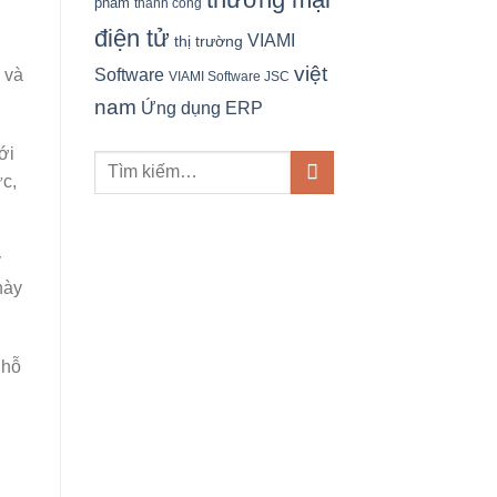
phẩm
thành công
điện tử
VIAMI
thị trường
việt
Software
 và
VIAMI Software JSC
nam
Ứng dụng ERP
ới
ức,
y
này
 hỗ