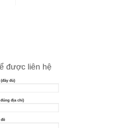
để được liên hệ
 (đầy đủ)
 đúng địa chỉ)
 đề