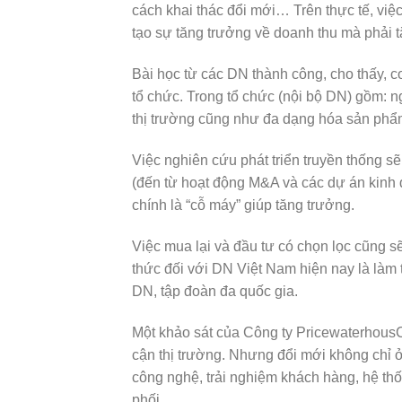
cách khai thác đổi mới… Trên thực tế, việ
tạo sự tăng trưởng về doanh thu mà phải t
Bài học từ các DN thành công, cho thấy, cơ
tổ chức. Trong tổ chức (nội bộ DN) gồm: ngh
thị trường cũng như đa dạng hóa sản phẩ
Việc nghiên cứu phát triển truyền thống s
(đến từ hoạt động M&A và các dự án kinh 
chính là “cỗ máy” giúp tăng trưởng.
Việc mua lại và đầu tư có chọn lọc cũng s
thức đối với DN Việt Nam hiện nay là làm t
DN, tập đoàn đa quốc gia.
Một khảo sát của Công ty PricewaterhousC
cận thị trường. Nhưng đổi mới không chỉ 
công nghệ, trải nghiệm khách hàng, hệ thố
phối.