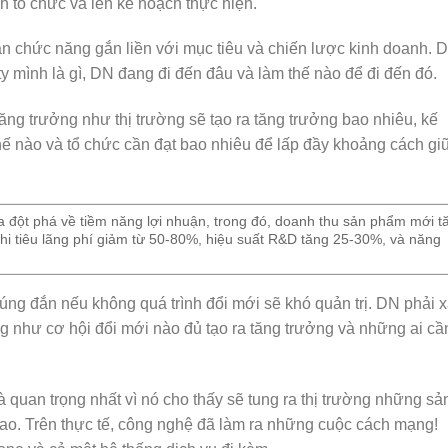
nh tổ chức và lên kế hoạch thực hiện.
n chức năng gắn liền với mục tiêu và chiến lược kinh doanh. 
y mình là gì, DN đang đi đến đâu và làm thế nào để đi đến đó.
ăng trưởng như thị trường sẽ tạo ra tăng trưởng bao nhiêu, kế
thế nào và tổ chức cần đạt bao nhiêu để lấp đầy khoảng cách gi
ra đột phá về tiềm năng lợi nhuận, trong đó, doanh thu sản phẩm mới t
chi tiêu lãng phí giảm từ 50-80%, hiệu suất R&D tăng 25-30%, và năng
úng đắn nếu không quá trình đổi mới sẽ khó quản trị. DN phải 
ng như cơ hội đổi mới nào đủ tạo ra tăng trưởng và những ai cầ
à quan trọng nhất vì nó cho thấy sẽ tung ra thị trường những sả
sao. Trên thực tế, công nghệ đã làm ra những cuộc cách mạng!