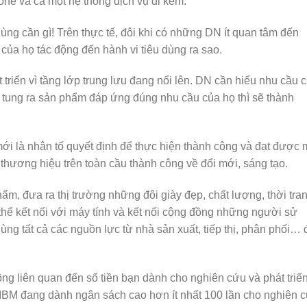
one và cả một hệ thống dịch vụ đi kèm.
ùng cần gì! Trên thực tế, đôi khi có những DN ít quan tâm đến
của họ tác động đến hành vi tiêu dùng ra sao.
triển vì tầng lớp trung lưu đang nổi lên. DN cần hiểu nhu cầu 
à tung ra sản phẩm đáp ứng đúng nhu cầu của họ thì sẽ thành
mới là nhân tố quyết định để thực hiện thành công và đạt được
 thương hiệu trên toàn cầu thành công về đổi mới, sáng tạo.
ẩm, đưa ra thị trường những đôi giày đẹp, chất lượng, thời tra
hể kết nối với máy tính và kết nối cộng đồng những người sử
ùng tất cả các nguồn lực từ nhà sản xuất, tiếp thị, phân phối… 
ng liên quan đến số tiền bạn dành cho nghiên cứu và phát triển
 IBM đang dành ngân sách cao hơn ít nhất 100 lần cho nghiên 