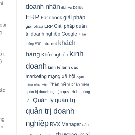
hỉ
doanh nhân
dịch vụ
Dữ liệu
ERP
giải pháp
Facebook
oài
Giải pháp quản
giải pháp ERP
g
Google +
trị doanh nghiệp
hệ
khách
internet
thống ERP
kinh
hàng
hức
Khởi nghiệp
)
doanh
kinh tế
lãnh đạo
mạng xã hội
marketing
ngân
Phần mềm
phần mềm
hàng
nhân viên
các
quy trình
quản trị doanh nghiệp
quảng
Quản lý
quản trị
cáo
quản trị doanh
ong
nghiệp
RVX Manager
sản
ân
thương mại