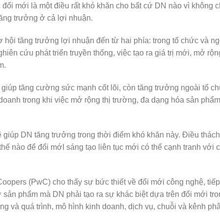
c đổi mới là một điều rất khó khăn cho bất cứ DN nào vì không c
ăng trưởng ở cả lợi nhuận.
 hội tăng trưởng lợi nhuận đến từ hai phía: trong tổ chức và ng
iên cứu phát triển truyền thống, việc tạo ra giá trị mới, mở rộn
m.
ẽ giúp tăng cường sức mạnh cốt lõi, còn tăng trưởng ngoài tổ c
doanh trong khi việc mở rộng thị trường, đa dạng hóa sản phẩm
ẽ giúp DN tăng trưởng trong thời điểm khó khăn này. Điều thách
hế nào để đổi mớI sáng tạo liên tục mới có thể cạnh tranh với 
oopers (PwC) cho thấy sự bức thiết về đổi mới công nghệ, tiếp
ở sản phẩm mà DN phải tạo ra sự khác biệt dựa trên đổi mới tr
ng và quá trình, mô hình kinh doanh, dịch vụ, chuỗi và kênh ph