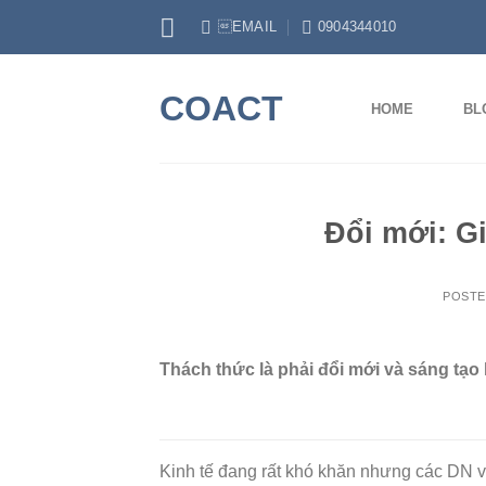
Skip
EMAIL
0904344010
to
content
COACT
HOME
BL
Đổi mới: G
POST
Thách thức là phải đổi mới và sáng tạo l
Kinh tế đang rất khó khăn nhưng các DN vẫ