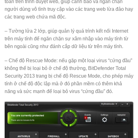
toàn trên trình duyệt web, giúp cảnh báo và ngăn chặn
người dùng vô tình truy cập vào các trang web lừa đảo hay
các trang web chứa mã độc.
– Tường lửa 2 lớp, giúp quản lý quá trình kết nối Internet
trên máy tính để ngăn chặn sự xâm nhập vào máy tính từ
bên ngoài cũng như đánh cắp dữ liệu từ trên máy tính.
– Chế độ Rescue Mode: nếu gặp một loại virus “cứng đầu”
không thể bị loại bỏ ở chế độ thường, BitDefender Total
Security 2013 trang bị chế độ Rescue Mode, cho phép máy
tính ở chế độ độc lập mà ở đó phần mềm có thêm khả
năng và sức mạnh để loại bỏ virus “cứng đầu” đó.