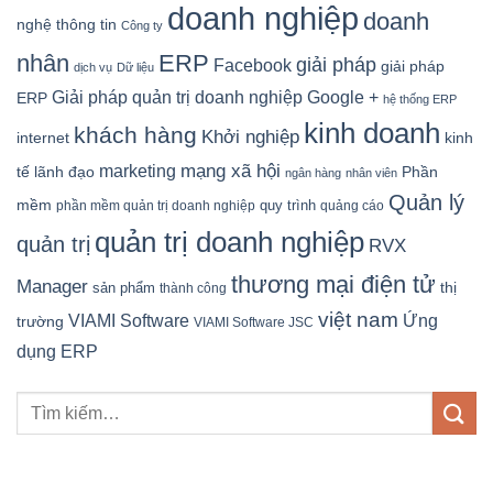
doanh nghiệp
doanh
nghệ thông tin
Công ty
nhân
ERP
giải pháp
Facebook
giải pháp
dịch vụ
Dữ liệu
Google +
Giải pháp quản trị doanh nghiệp
ERP
hệ thống ERP
kinh doanh
khách hàng
Khởi nghiệp
kinh
internet
mạng xã hội
marketing
tế
lãnh đạo
Phần
ngân hàng
nhân viên
Quản lý
mềm
quy trình
phần mềm quản trị doanh nghiệp
quảng cáo
quản trị doanh nghiệp
quản trị
RVX
thương mại điện tử
Manager
sản phẩm
thị
thành công
việt nam
Ứng
VIAMI Software
trường
VIAMI Software JSC
dụng ERP