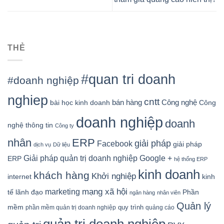
THẺ
#quan tri doanh
#doanh nghiệp
nghiep
cntt
bán hàng
Công nghệ
bài học kinh doanh
Công
doanh nghiệp
doanh
nghệ thông tin
Công ty
nhân
ERP
giải pháp
Facebook
giải pháp
dịch vụ
Dữ liệu
Google +
Giải pháp quản trị doanh nghiệp
ERP
hệ thống ERP
kinh doanh
khách hàng
Khởi nghiệp
kinh
internet
mạng xã hội
marketing
tế
lãnh đạo
Phần
ngân hàng
nhân viên
Quản lý
mềm
quy trình
phần mềm quản trị doanh nghiệp
quảng cáo
quản trị doanh nghiệp