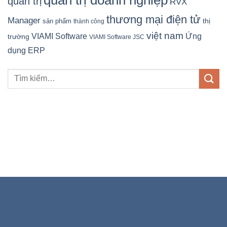
quản trị
RVX
thương mại điện tử
Manager
sản phẩm
thị
thành công
việt nam
Ứng
VIAMI Software
trường
VIAMI Software JSC
dụng ERP