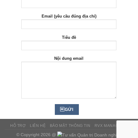
Email (yêu cầu đúng địa chỉ)
Tiêu đề
Nội dung email
HỖ TRỢ
LIÊN HỆ
BẢO MẬT THÔNG TIN
RVX MANAGER™
© Copyright 2026 @