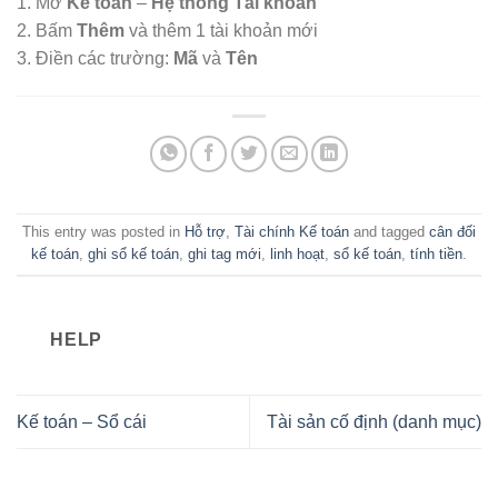
1. Mở
Kế toán
–
Hệ thống Tài khoản
2. Bấm
Thêm
và thêm 1 tài khoản mới
3. Điền các trường:
Mã
và
Tên
This entry was posted in
Hỗ trợ
,
Tài chính Kế toán
and tagged
cân đối
kế toán
,
ghi sổ kế toán
,
ghi tag mới
,
linh hoạt
,
sổ kế toán
,
tính tiền
.
HELP
Kế toán – Sổ cái
Tài sản cố định (danh mục)