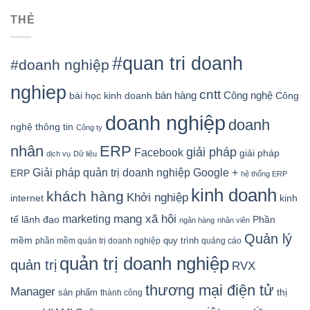
THẺ
#quan tri doanh
#doanh nghiệp
nghiep
cntt
bán hàng
Công nghệ
bài học kinh doanh
Công
doanh nghiệp
doanh
nghệ thông tin
Công ty
nhân
ERP
giải pháp
Facebook
giải pháp
dịch vụ
Dữ liệu
Google +
Giải pháp quản trị doanh nghiệp
ERP
hệ thống ERP
kinh doanh
khách hàng
Khởi nghiệp
kinh
internet
mạng xã hội
marketing
tế
lãnh đạo
Phần
ngân hàng
nhân viên
Quản lý
mềm
quy trình
phần mềm quản trị doanh nghiệp
quảng cáo
quản trị doanh nghiệp
quản trị
RVX
thương mại điện tử
Manager
sản phẩm
thị
thành công