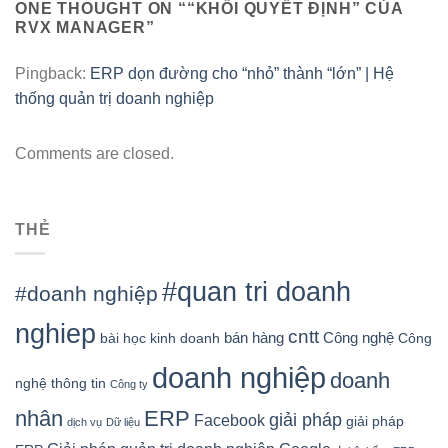
ONE THOUGHT ON “
“KHỐI QUYẾT ĐỊNH” CỦA
RVX MANAGER
”
Pingback:
ERP dọn đường cho “nhỏ” thành “lớn” | Hệ
thống quản trị doanh nghiệp
Comments are closed.
THẺ
#quan tri doanh
#doanh nghiệp
nghiep
cntt
bán hàng
Công nghệ
bài học kinh doanh
Công
doanh nghiệp
doanh
nghệ thông tin
Công ty
nhân
ERP
giải pháp
Facebook
giải pháp
dịch vụ
Dữ liệu