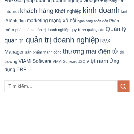
Google +
Giải pháp quản trị doanh nghiệp
ERP
hệ thống ERP
kinh doanh
khách hàng
Khởi nghiệp
kinh
internet
mạng xã hội
marketing
tế
lãnh đạo
Phần
ngân hàng
nhân viên
Quản lý
mềm
quy trình
phần mềm quản trị doanh nghiệp
quảng cáo
quản trị doanh nghiệp
quản trị
RVX
thương mại điện tử
Manager
sản phẩm
thị
thành công
việt nam
Ứng
VIAMI Software
trường
VIAMI Software JSC
dụng ERP