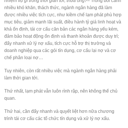
nhiệm vụ gì trong thời gian tới, thưa ông?
– Trong bối cảnh
nhiều khó khăn, thách thức, ngành ngân hàng đã làm
được nhiều việc tích cực, như kiềm chế lạm phát phù hợp
mục tiêu, giảm mạnh lãi suất, điều hành tỷ giá linh hoạt và
khá ổn định, tái cơ cấu căn bản các ngân hàng yếu kém,
đảm bảo hoạt động ổn định và thanh khoản được duy trì;
đẩy nhanh xử lý nợ xấu, tích cực hỗ trợ thị trường và
doanh nghiệp qua các gói tín dụng, cơ cấu lại nợ và cơ
chế phân loại nợ…
Tuy nhiên, còn rất nhiều việc mà ngành ngân hàng phải
làm thời gian tới.
Thứ nhất, lạm phát vẫn luôn rình rập, nên không thể chủ
quan.
Thứ hai, cần đẩy nhanh và quyết liệt hơn nữa chương
trình tái cơ cấu các tổ chức tín dụng và xử lý nợ xấu.