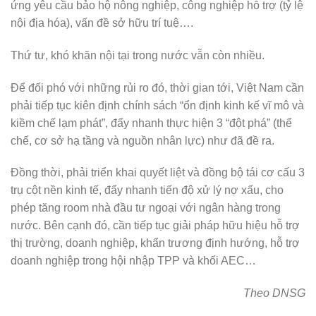
ứng yêu cầu bảo hộ nông nghiệp, công nghiệp hỗ trợ (tỷ lệ
nội địa hóa), vấn đề sở hữu trí tuệ….
Thứ tư, khó khăn nội tại trong nước vẫn còn nhiều.
Để đối phó với những rủi ro đó, thời gian tới, Việt Nam cần
phải tiếp tục kiên định chính sách “ổn định kinh kế vĩ mô và
kiềm chế lạm phát”, đẩy nhanh thực hiện 3 “đột phá” (thể
chế, cơ sở hạ tầng và nguồn nhân lực) như đã đề ra.
Đồng thời, phải triển khai quyết liệt và đồng bộ tái cơ cấu 3
trụ cột nền kinh tế, đẩy nhanh tiến độ xử lý nợ xấu, cho
phép tăng room nhà đầu tư ngoại với ngân hàng trong
nước. Bên cạnh đó, cần tiếp tục giải pháp hữu hiệu hỗ trợ
thị trường, doanh nghiệp, khẩn trương định hướng, hỗ trợ
doanh nghiệp trong hội nhập TPP và khối AEC…
Theo DNSG