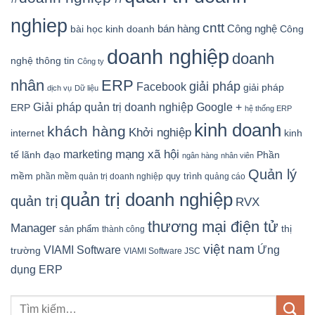
nghiep
cntt
bán hàng
Công nghệ
bài học kinh doanh
Công
doanh nghiệp
doanh
nghệ thông tin
Công ty
nhân
ERP
giải pháp
Facebook
giải pháp
dịch vụ
Dữ liệu
Google +
Giải pháp quản trị doanh nghiệp
ERP
hệ thống ERP
kinh doanh
khách hàng
Khởi nghiệp
kinh
internet
mạng xã hội
marketing
tế
lãnh đạo
Phần
ngân hàng
nhân viên
Quản lý
mềm
quy trình
phần mềm quản trị doanh nghiệp
quảng cáo
quản trị doanh nghiệp
quản trị
RVX
thương mại điện tử
Manager
sản phẩm
thị
thành công
việt nam
Ứng
VIAMI Software
trường
VIAMI Software JSC
dụng ERP