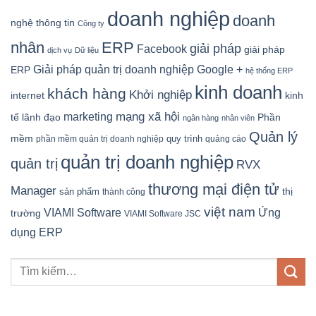
doanh nghiệp
doanh
nghệ thông tin
Công ty
nhân
ERP
giải pháp
Facebook
giải pháp
dịch vụ
Dữ liệu
Google +
Giải pháp quản trị doanh nghiệp
ERP
hệ thống ERP
kinh doanh
khách hàng
Khởi nghiệp
kinh
internet
mạng xã hội
marketing
tế
lãnh đạo
Phần
ngân hàng
nhân viên
Quản lý
mềm
quy trình
phần mềm quản trị doanh nghiệp
quảng cáo
quản trị doanh nghiệp
quản trị
RVX
thương mại điện tử
Manager
sản phẩm
thị
thành công
việt nam
Ứng
VIAMI Software
trường
VIAMI Software JSC
dụng ERP