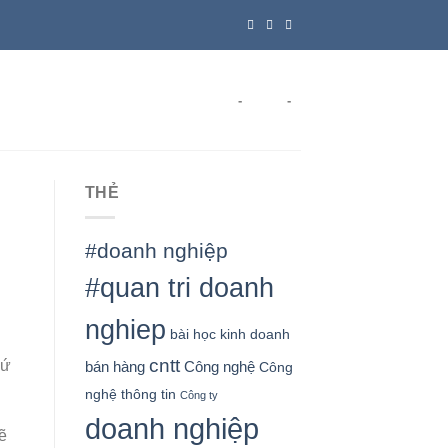
-
-
THẺ
#doanh nghiệp
#quan tri doanh
nghiep
bài học kinh doanh
cntt
cứ
bán hàng
Công nghệ
Công
nghệ thông tin
Công ty
doanh nghiệp
ẽ