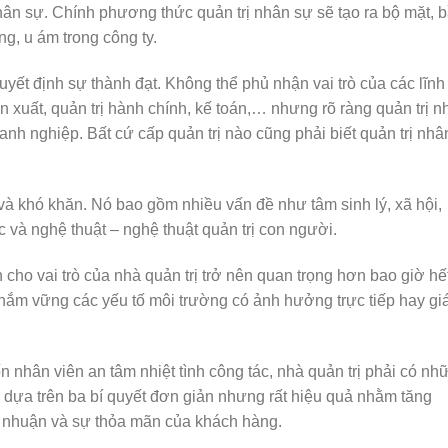
nhân sự. Chính phương thức quản trị nhân sự sẽ tạo ra bộ mặt, 
g, u ám trong công ty.
uyết định sự thành đạt. Không thể phủ nhận vai trò của các lĩnh
ản xuất, quản trị hành chính, kế toán,… nhưng rõ ràng quản trị n
oanh nghiệp. Bất cứ cấp quản trị nào cũng phải biết quản trị nhâ
 và khó khăn. Nó bao gồm nhiều vấn đề như tâm sinh lý, xã hội,
 và nghệ thuật – nghệ thuật quản trị con người.
cho vai trò của nhà quản trị trở nên quan trọng hơn bao giờ hết
và nắm vững các yếu tố môi trường có ảnh hưởng trực tiếp hay gi
nhân viên an tâm nhiệt tình công tác, nhà quản trị phải có nh
ự dựa trên ba bí quyết đơn giản nhưng rất hiệu quả nhằm tăng
ợi nhuận và sự thỏa mãn của khách hàng.