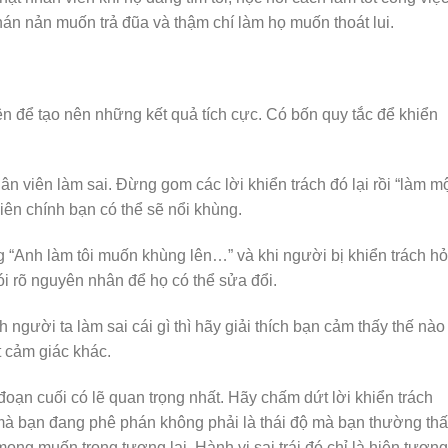
hán nản muốn trả đũa và thậm chí làm họ muốn thoát lui.
n để tạo nên những kết quả tích cực. Có bốn quy tắc để khiển
hân viên làm sai. Đừng gom các lời khiển trách đó lại rồi “làm m
viên chính bạn có thể sẽ nổi khùng.
g “Anh làm tôi muốn khùng lên…” và khi người bị khiển trách hỏ
nói rõ nguyên nhân để họ có thể sửa đổi.
ch người ta làm sai cái gì thì hãy giải thích bạn cảm thấy thế nào
t cảm giác khác.
i đoạn cuối có lẽ quan trọng nhất. Hãy chấm dứt lời khiển trách
 mà bạn đang phê phán không phải là thái độ mà bạn thường th
ong muốn trong tương lai. Hành vi sai trái đó chỉ là hiện tượng