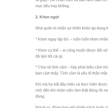
mục tiêu hay không.
2. Khen ngợi
Nhà quản trị nhân sự khôn khéo áp dụng 
* Khen ngay lập tức – luôn luôn khen nhân
* Khen cụ thể – ai cũng muốn được đối xử 
đã làm tốt cái gì.
* Chia sẻ tình cảm – hãy phát biểu cảm n
bạn cảm thấy. Tình cảm là yếu tố thân mậ
Khi mà họ bắt đầu hiểu và thực hiện được
chờ đến khi nhân viên làm thật đúng rồi m
đúng.
Ngoài ra, đừng bao giờ khiển trách hoặc ph