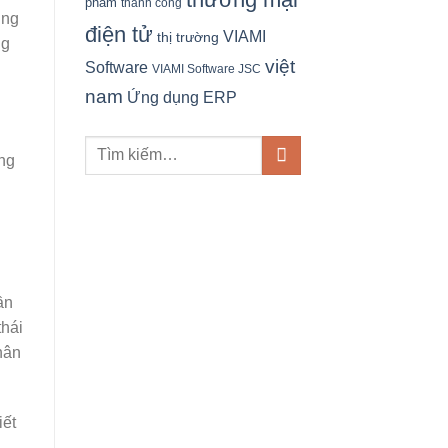
phẩm
thành công
úng
điện tử
VIAMI
thị trường
ng
việt
Software
VIAMI Software JSC
nam
Ứng dụng ERP
ông
ần
thái
hân
iết