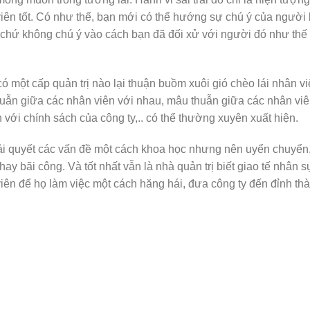
viên tốt. Có như thế, bạn mới có thể hướng sự chú ý của người 
, chứ không chú ý vào cách bạn đã đối xử với người đó như thế
ó một cấp quản trị nào lại thuận buồm xuôi gió chèo lái nhân v
huẫn giữa các nhân viên với nhau, mâu thuẫn giữa các nhân vi
 với chính sách của công ty,.. có thể thường xuyên xuất hiện.
iải quyết các vấn đề một cách khoa học nhưng nên uyển chuyển
hay bãi công. Và tốt nhất vẫn là nhà quản trị biết giao tế nhân s
 viên để họ làm việc một cách hăng hái, đưa công ty đến đỉnh th