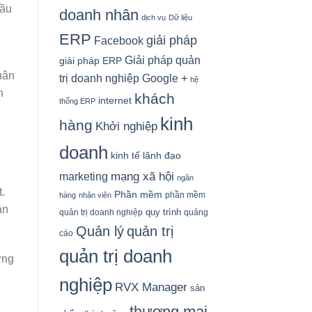
bầu
doanh nhân
dịch vụ
Dữ liệu
ERP
giải pháp
Facebook
Giải pháp quản
giải pháp ERP
hân
Google +
trị doanh nghiệp
hệ
n
khách
internet
thống ERP
kinh
hàng
Khởi nghiệp
doanh
kinh tế
lãnh đạo
mạng xã hội
marketing
ngân
.
Phần mềm
phần mềm
hàng
nhân viên
án
quy trình
quản trị doanh nghiệp
quảng
Quản lý
quản trị
cáo
quản trị doanh
ững
nghiệp
RVX Manager
sản
thương mại