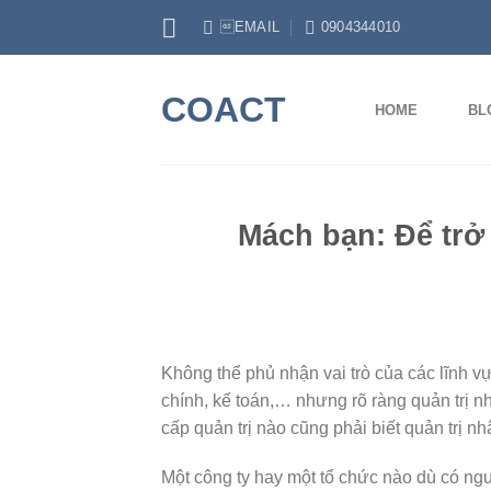
Skip
EMAIL
0904344010
to
content
COACT
HOME
BL
Mách bạn: Để trở
Không thể phủ nhận vai trò của các lĩnh vực
chính, kế toán,… nhưng rõ ràng quản trị n
cấp quản trị nào cũng phải biết quản trị n
Một công ty hay một tổ chức nào dù có ngu