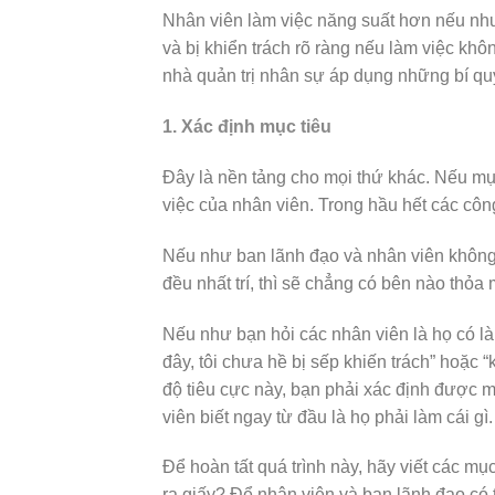
Nhân viên làm việc năng suất hơn nếu như
và bị khiển trách rõ ràng nếu làm việc kh
nhà quản trị nhân sự áp dụng những bí quy
1. Xác định mục tiêu
Đây là nền tảng cho mọi thứ khác. Nếu mụ
việc của nhân viên. Trong hầu hết các công
Nếu như ban lãnh đạo và nhân viên không 
đều nhất trí, thì sẽ chẳng có bên nào thỏa 
Nếu như bạn hỏi các nhân viên là họ có làm
đây, tôi chưa hề bị sếp khiến trách” hoặc “k
độ tiêu cực này, bạn phải xác định được m
viên biết ngay từ đầu là họ phải làm cái gì.
Để hoàn tất quá trình này, hãy viết các mụ
ra giấy? Để nhân viên và ban lãnh đạo có