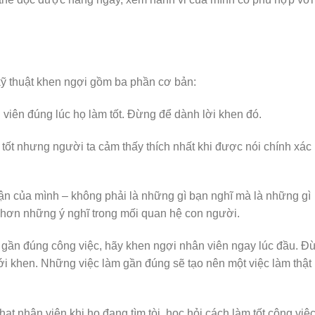
kỹ thuật khen ngợi gồm ba phần cơ bản:
 viên đúng lúc họ làm tốt. Đừng để dành lời khen đó.
tốt nhưng người ta cảm thấy thích nhất khi được nói chính xác 
hận của mình – không phải là những gì bạn nghĩ mà là những gì
t hơn những ý nghĩ trong mối quan hệ con người.
 gần đúng công việc, hãy khen ngợi nhân viên ngay lúc đầu. Đ
ới khen. Những việc làm gần đúng sẽ tạo nên một việc làm thật
ạt nhân viên khi họ đang tìm tòi, học hỏi cách làm tốt công việc