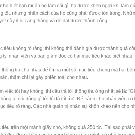
 họ biết bạn muốn họ làm cái gì, họ được khen ngợi khi làm đ
ông tốt, nhưng nhân cách của họ cũng phải được tôn trọng. Nhữ
ết này ít bị căng thẳng và dễ đạt được thành công.
c tiêu không rõ ràng, thì không thể đánh giá được thành quả c
 ty, nhân viên và ban giám đốc có hai mục tiêu khác biệt nhau.
thông tin cho nhau để tìm ra một số mục tiêu chung mà hai bên
mãn, thậm chí lại gây phiền toái cho nhau.
 việc tốt hay không, thì câu trả lời thông thường nhất sẽ là: “G
hông ai nói động gì tới tôi là tốt rồi”. Để tránh cho nhân viên có 
ục tiêu rõ ràng. Các nhà quản trị nhân sự khôn khéo nên cho n
c tiêu trên một mảnh giấy nhỏ, không quá 250 từ. Tại sao phải v
 thể đọc được hàng ngày, xem hành vi của mình có phù hợp với