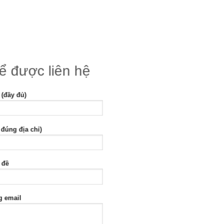
để được liên hệ
 (đầy đủ)
 đúng địa chỉ)
 đề
g email