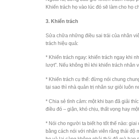
Khiển trách họ vào lúc đó sẽ làm cho họ c
3. Khiển trách
Sửa chữa những điều sai trái của nhân viê
trách hiệu quả:
* Khiển trách ngay: khiển trách ngay khi n
lượt”. Nếu không thì khi khiển trách nhân 
* Khiển trách cụ thể: đừng nói chung chun
tại sao thì nhà quản trị nhân sự giỏi luôn 
* Chia sẻ tình cảm: một khi bạn đã giải thí
điều đó – giận, khó chịu, thất vọng hay mộ
* Nói cho người ta biết họ tốt thế nào: gia
bằng cách nói với nhân viên rằng thái độ
họ và lại càng không phải thái độ mà bạn m