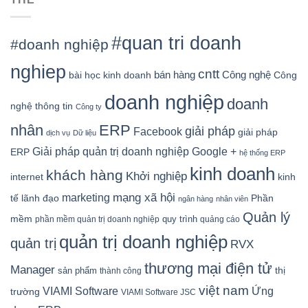
#quan tri doanh
#doanh nghiệp
nghiep
cntt
bán hàng
Công nghệ
bài học kinh doanh
Công
doanh nghiệp
doanh
nghệ thông tin
Công ty
nhân
ERP
giải pháp
Facebook
giải pháp
dịch vụ
Dữ liệu
Google +
Giải pháp quản trị doanh nghiệp
ERP
hệ thống ERP
kinh doanh
khách hàng
Khởi nghiệp
kinh
internet
mạng xã hội
marketing
tế
lãnh đạo
Phần
ngân hàng
nhân viên
Quản lý
mềm
quy trình
phần mềm quản trị doanh nghiệp
quảng cáo
quản trị doanh nghiệp
quản trị
RVX
thương mại điện tử
Manager
sản phẩm
thị
thành công
việt nam
Ứng
VIAMI Software
trường
VIAMI Software JSC