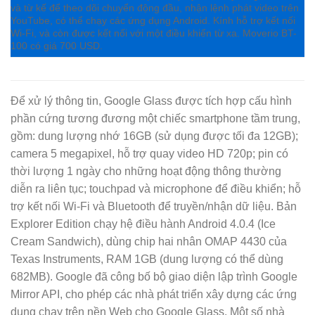
và từ kế để theo dõi chuyển động đầu, nhận lệnh phát video trên
YouTube, có thể chạy các ứng dụng Android. Kính hỗ trợ kết nối
Wi-Fi, và còn được kết nối với một điều khiển từ xa. Moverio BT-
100 có giá 700 USD.
Để xử lý thông tin, Google Glass được tích hợp cấu hình
phần cứng tương đương một chiếc smartphone tầm trung,
gồm: dung lượng nhớ 16GB (sử dụng được tối đa 12GB);
camera 5 megapixel, hỗ trợ quay video HD 720p; pin có
thời lượng 1 ngày cho những hoạt động thông thường
diễn ra liên tục; touchpad và microphone để điều khiển; hỗ
trợ kết nối Wi-Fi và Bluetooth để truyền/nhận dữ liệu. Bản
Explorer Edition chạy hệ điều hành Android 4.0.4 (Ice
Cream Sandwich), dùng chip hai nhân OMAP 4430 của
Texas Instruments, RAM 1GB (dung lượng có thể dùng
682MB). Google đã công bố bộ giao diện lập trình Google
Mirror API, cho phép các nhà phát triển xây dựng các ứng
dụng chạy trên nền Web cho Google Glass. Một số nhà