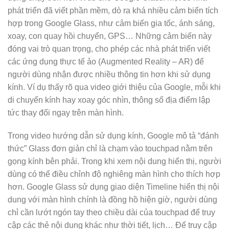
phát triển đã viết phần mềm, dò ra khá nhiều cảm biến tích
hợp trong Google Glass, như cảm biến gia tốc, ánh sáng,
xoay, con quay hồi chuyển, GPS… Những cảm biến này
đóng vai trò quan trọng, cho phép các nhà phát triển viết
các ứng dụng thực tế ảo (Augmented Reality – AR) để
người dùng nhận được nhiều thông tin hơn khi sử dụng
kính. Ví dụ thấy rõ qua video giới thiệu của Google, mỗi khi
di chuyển kính hay xoay góc nhìn, thông số địa điểm lập
tức thay đổi ngay trên màn hình.
Trong video hướng dẫn sử dụng kính, Google mô tả “đánh
thức” Glass đơn giản chỉ là chạm vào touchpad nằm trên
gọng kính bên phải. Trong khi xem nội dung hiển thị, người
dùng có thể điều chỉnh độ nghiêng màn hình cho thích hợp
hơn. Google Glass sử dụng giao diện Timeline hiển thị nội
dung với màn hình chính là đồng hồ hiện giờ, người dùng
chỉ cần lướt ngón tay theo chiều dài của touchpad để truy
cập các thẻ nội dung khác như thời tiết, lịch… Để truy cập