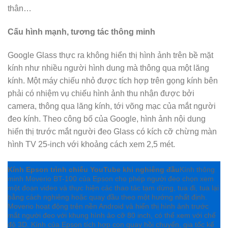
thân…
Cấu hình mạnh, tương tác thông minh
Google Glass thực ra không hiển thị hình ảnh trên bề mặt
kính như nhiều người hình dung mà thông qua một lăng
kính. Một máy chiếu nhỏ được tích hợp trên gọng kính bên
phải có nhiệm vụ chiếu hình ảnh thu nhận được bởi
camera, thông qua lăng kính, tới võng mạc của mắt người
đeo kính. Theo công bố của Google, hình ảnh nội dung
hiển thị trước mắt người đeo Glass có kích cỡ chừng màn
hình TV 25-inch với khoảng cách xem 2,5 mét.
Kính Epson trình chiếu YouTube khi nghiêng đầu
Kính thông
minh Moverio BT-100 của Epson cho phép người đeo chọn xem
một đoạn video và thực hiện các thao tác tạm dừng, tua đi, tua lại
bằng cách nghiêng hoặc quay đầu theo một hướng nhất định.
Moverio hoạt động trên nền Android và hiển thị hình ảnh trước
mắt người đeo với khung hình ảo cỡ 80 inch, có thể xem với chế
độ 3D. Kính của Epson tích hợp con quay hồi chuyển, gia tốc kế