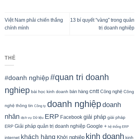
Việt Nam phải chiến thắng
13 bí quyết “vàng” trong quản
chính mình
trị doanh nghiệp
THẺ
#quan tri doanh
#doanh nghiệp
nghiep
cntt
bán hàng
Công nghệ
bài học kinh doanh
Công
doanh nghiệp
doanh
nghệ thông tin
Công ty
nhân
ERP
giải pháp
Facebook
giải pháp
dịch vụ
Dữ liệu
Google +
Giải pháp quản trị doanh nghiệp
ERP
hệ thống ERP
kinh doanh
khách hàng
Khởi nghiệp
kinh
internet