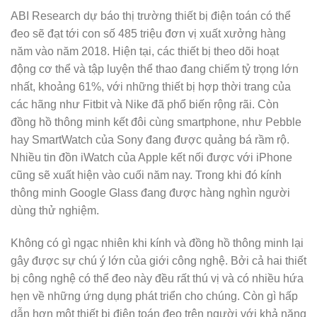
ABI Research dự báo thị trường thiết bị điện toán có thể
đeo sẽ đạt tới con số 485 triệu đơn vị xuất xưởng hàng
năm vào năm 2018. Hiện tại, các thiết bị theo dõi hoạt
động cơ thể và tập luyện thể thao đang chiếm tỷ trọng lớn
nhất, khoảng 61%, với những thiết bị hợp thời trang của
các hãng như Fitbit và Nike đã phổ biến rộng rãi. Còn
đồng hồ thông minh kết đôi cùng smartphone, như Pebble
hay SmartWatch của Sony đang được quảng bá rầm rộ.
Nhiều tin đồn iWatch của Apple kết nối được với iPhone
cũng sẽ xuất hiện vào cuối năm nay. Trong khi đó kính
thông minh Google Glass đang được hàng nghìn người
dùng thử nghiệm.
Không có gì ngạc nhiên khi kính và đồng hồ thông minh lại
gây được sự chú ý lớn của giới công nghệ. Bởi cả hai thiết
bị công nghệ có thể đeo này đều rất thú vị và có nhiều hứa
hẹn về những ứng dụng phát triển cho chúng. Còn gì hấp
dẫn hơn một thiết bị điện toán đeo trên người với khả năng