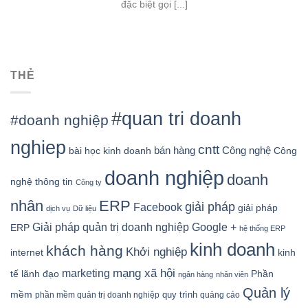
đặc biệt gọi [...]
THẺ
#quan tri doanh
#doanh nghiệp
nghiep
cntt
bán hàng
Công nghệ
bài học kinh doanh
Công
doanh nghiệp
doanh
nghệ thông tin
Công ty
nhân
ERP
giải pháp
Facebook
giải pháp
dịch vụ
Dữ liệu
Google +
Giải pháp quản trị doanh nghiệp
ERP
hệ thống ERP
kinh doanh
khách hàng
Khởi nghiệp
kinh
internet
mạng xã hội
marketing
tế
lãnh đạo
Phần
ngân hàng
nhân viên
Quản lý
mềm
quy trình
phần mềm quản trị doanh nghiệp
quảng cáo