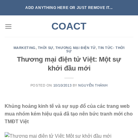
Skip
ADD ANYTHING HERE OR JUST REMOVE IT...
to
content
COACT
MARKETING
,
THỜI SỰ
,
THƯƠNG MẠI ĐIỆN TỬ
,
TIN TỨC- THỜI
SỰ
Thương mại điện tử Việt: Một sự
khởi đầu mới
POSTED ON
10/10/2013
BY
NGUYỄN THÀNH
Khủng hoảng kinh tế và sự sụp đổ của các trang web
mua nhóm kém hiệu quả đã tạo nên bức tranh mới cho
TMĐT Việt