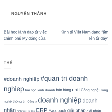
NGUYỄN THÀNH
Bài học lãnh đạo từ việc
Kinh tế Việt Nam đang “ấm
chính phủ Mỹ đóng cửa
lên từ đáy”
THẺ
#quan tri doanh
#doanh nghiệp
nghiep
cntt
bán hàng
Công nghệ
bài học kinh doanh
Công
doanh nghiệp
doanh
nghệ thông tin
Công ty
nhân
ERP
giải pháp
Facebook
giải pháp
dịch vụ
Dữ liệu