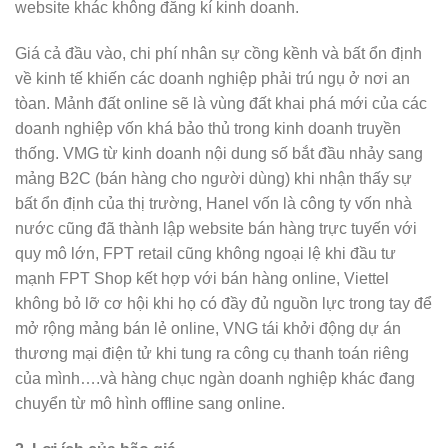
website khác không đăng kí kinh doanh.
Giá cả đầu vào, chi phí nhân sự cồng kềnh và bất ổn định
về kinh tế khiến các doanh nghiệp phải trú ngụ ở nơi an
tòan. Mảnh đất online sẽ là vùng đất khai phá mới của các
doanh nghiệp vốn khá bảo thủ trong kinh doanh truyền
thống. VMG từ kinh doanh nội dung số bắt đầu nhảy sang
mảng B2C (bán hàng cho người dùng) khi nhận thấy sự
bất ổn định của thị trường, Hanel vốn là công ty vốn nhà
nước cũng đã thành lập website bán hàng trực tuyến với
quy mô lớn, FPT retail cũng không ngoại lệ khi đầu tư
mạnh FPT Shop kết hợp với bán hàng online, Viettel
không bỏ lỡ cơ hội khi họ có đầy đủ nguồn lực trong tay để
mở rộng mảng bán lẻ online, VNG tái khởi động dự án
thương mại điện tử khi tung ra công cụ thanh toán riêng
của mình….và hàng chục ngàn doanh nghiệp khác đang
chuyển từ mô hình offline sang online.