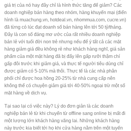
giá trị của nó hay đây chỉ là hình thức tăng để giảm? Các
doanh nghiệp bán hàng theo nhóm, hàng khuyến mại (điển
hình là muachung.vn, hotdeal.vn, nhommua.com, cucre.vn)
đã từng có lúc đạt doanh số bán hàng lên tới 50 tỷ/tháng.
Đây là con số đáng mơ ước của rất nhiều doanh nghiệp
bán lẻ với tuổi đời non trẻ nhưng nếu để ý tất cả các mặt
hàng giảm giá đều không rẻ như khách hàng nghĩ, giá sản
phẩm của một mặt hàng đã bị đẩy lên gấp rưỡi thậm chí
gấp đôi trước khi giảm giá, và thực tế người tiêu dùng chỉ
được giảm có 5-10% mà thôi. Thực tế là các nhà phân
phối chỉ được hoa hồng 20-25% từ nhà cung cấp nên
không thể có chuyện giảm giá tới 40-50% ngoại trừ một số
mặt hàng về dịch vụ.
Tại sao lại có việc này? Lý do đơn giản là các doanh
nghiệp bán lẻ từ khi chuyển từ offline sang online bị mất đi
một lượng lớn khách hàng vãng lai. Những khách hàng
này trước kia biết tới họ khi cửa hàng nằm trên một tuyến