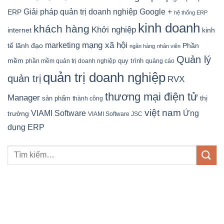
Google +
Giải pháp quản trị doanh nghiệp
ERP
hệ thống ERP
kinh doanh
khách hàng
Khởi nghiệp
kinh
internet
mạng xã hội
marketing
tế
lãnh đạo
Phần
ngân hàng
nhân viên
Quản lý
mềm
quy trình
phần mềm quản trị doanh nghiệp
quảng cáo
quản trị doanh nghiệp
quản trị
RVX
thương mại điện tử
Manager
sản phẩm
thị
thành công
việt nam
Ứng
VIAMI Software
trường
VIAMI Software JSC
dụng ERP