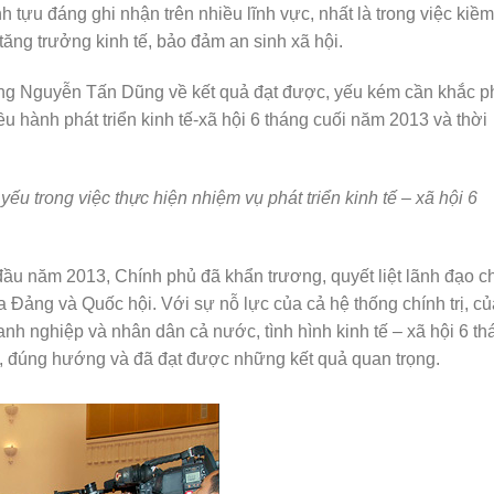
 tựu đáng ghi nhận trên nhiều lĩnh vực, nhất là trong việc kiềm
ì tăng trưởng kinh tế, bảo đảm an sinh xã hội.
g Nguyễn Tấn Dũng về kết quả đạt được, yếu kém cần khắc p
u hành phát triển kinh tế-xã hội 6 tháng cuối năm 2013 và thời
ếu trong việc thực hiện nhiệm vụ phát triển kinh tế – xã hội 6
ầu năm 2013, Chính phủ đã khẩn trương, quyết liệt lãnh đạo ch
ủa Đảng và Quốc hội. Với sự nỗ lực của cả hệ thống chính trị, c
h nghiệp và nhân dân cả nước, tình hình kinh tế – xã hội 6 th
 đúng hướng và đã đạt được những kết quả quan trọng.