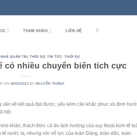
OG
THAM KHẢO
LIÊN HỆ
 NHÀ QUẢN TRỊ
,
THỜI SỰ
,
TIN TỨC- THỜI SỰ
ế có nhiều chuyển biến tích cực
ED ON
28/06/2013
BY
NGUYỄN THÀNH
ỏng vấn về kết quả đạt được, yếu kém cần khắc phục và định hư
ã hội.
khó khăn, thách thức cả do ảnh hưởng của suy thoái kinh tế to
 tế nước ta, nhưng với nỗ lực của toàn Đảng, toàn dân, toàn