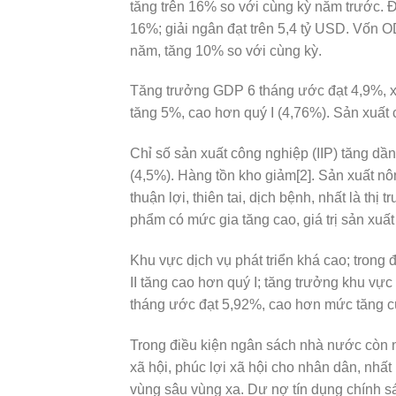
tăng trên 16% so với cùng kỳ năm trước.
16%; giải ngân đạt trên 5,4 tỷ USD. Vốn O
năm, tăng 10% so với cùng kỳ.
Tăng trưởng GDP 6 tháng ước đạt 4,9%, x
tăng 5%, cao hơn quý I (4,76%). Sản xuất
Chỉ số sản xuất công nghiệp (IIP) tăng dần
(4,5%). Hàng tồn kho giảm[2]. Sản xuất nô
thuận lợi, thiên tai, dịch bệnh, nhất là thị
phẩm có mức gia tăng cao, giá trị sản xu
Khu vực dịch vụ phát triển khá cao; trong
II tăng cao hơn quý I; tăng trưởng khu vực
tháng ước đạt 5,92%, cao hơn mức tăng c
Trong điều kiện ngân sách nhà nước còn n
xã hội, phúc lợi xã hội cho nhân dân, nhất la
vùng sâu vùng xa. Dư nợ tín dụng chính 