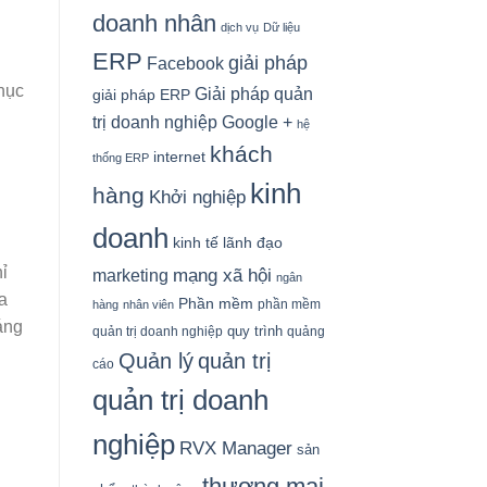
doanh nhân
dịch vụ
Dữ liệu
ERP
giải pháp
Facebook
hục
Giải pháp quản
giải pháp ERP
Google +
trị doanh nghiệp
hệ
khách
internet
thống ERP
kinh
hàng
Khởi nghiệp
doanh
kinh tế
lãnh đạo
ỉ
mạng xã hội
marketing
ngân
ủa
Phần mềm
phần mềm
hàng
nhân viên
áng
quy trình
quản trị doanh nghiệp
quảng
Quản lý
quản trị
cáo
quản trị doanh
nghiệp
RVX Manager
sản
thương mại