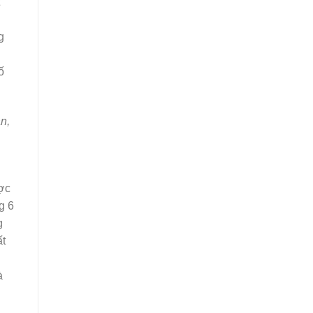
g
ố
ân,
ược
g 6
g
ất
à