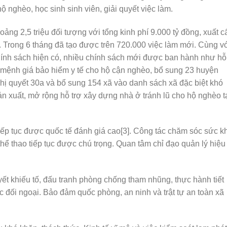
ộ nghèo, học sinh sinh viên, giải quyết việc làm.
ảng 2,5 triệu đối tượng với tổng kinh phí 9.000 tỷ đồng, xuất c
. Trong 6 tháng đã tạo được trên 720.000 việc làm mới. Cùng v
chính sách hiện có, nhiều chính sách mới được ban hành như hỗ
 mệnh giá bảo hiểm y tế cho hộ cận nghèo, bổ sung 23 huyện
hị quyết 30a và bổ sung 154 xã vào danh sách xã đặc biệt khó
sản xuất, mở rộng hỗ trợ xây dựng nhà ở tránh lũ cho hộ nghèo t
 tiếp tục được quốc tế đánh giá cao[3]. Công tác chăm sóc sức 
 thể thao tiếp tục được chú trọng. Quan tâm chỉ đạo quản lý hiệu
ết khiếu tố, đấu tranh phòng chống tham nhũng, thực hành tiết
đối ngoại. Bảo đảm quốc phòng, an ninh và trật tự an toàn xã