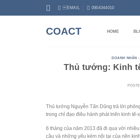
Skip
EMAIL
0904344010
to
content
COACT
HOME
BL
DOANH NHÂN -
Thủ tướng: Kinh t
POST
Thủ tướng Nguyễn Tấn Dũng trả lời ph
trong chỉ đạo điều hành phát triển kinh tế-x
6 tháng của năm 2013 đã đi qua với nhiều 
cầu và những yếu kém nội tại của nền kinh