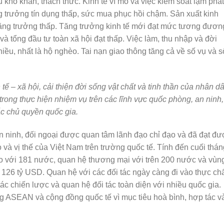
ều khó khăn, thách thức. Kinh tế vĩ mô và việc kiểm soát lạm phát
trưởng tín dụng thấp, sức mua phục hồi chậm. Sản xuất kinh
ăng trưởng thấp. Tăng trưởng kinh tế mới đạt mức tương đươn
tổng đầu tư toàn xã hội đạt thấp. Việc làm, thu nhập và đời
iều, nhất là hộ nghèo. Tai nạn giao thông tăng cả về số vụ và s
 tế – xã hội, cải thiện đời sống vật chất và tinh thần của nhân d
trong thực hiện nhiệm vụ trên các lĩnh vực quốc phòng, an ninh,
ắc chủ quyền quốc gia.
an ninh, đối ngoại được quan tâm lãnh đạo chỉ đạo và đã đạt đ
 và vị thế của Việt Nam trên trường quốc tế. Tính đến cuối thán
o với 181 nước, quan hệ thương mại với trên 200 nước và vùn
 126 tỷ USD. Quan hệ với các đối tác ngày càng đi vào thực ch
tác chiến lược và quan hệ đối tác toàn diện với nhiều quốc gia.
ng ASEAN và cộng đồng quốc tế vì mục tiêu hoà bình, hợp tác v