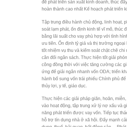
để phát triển sản xuất kinh doanh, thúc đ
hoàn thành cao nhất Kế hoạch phát triển k
Tập trung điều hành chủ động, linh hoạt, phù hợp
soát lạm phát, ổn định kinh tế vĩ mô, thú
bằng lãi suất cho vay phù hợp với tình 
ưu tiên. Ổn định tỷ giá và thị trường ngoại hố
tốt nhiệm vụ thu và kiểm soát chặt chẽ chi
cân đối ngân sách. Thực hiện tốt giải phó
công đồng thời với việc tăng cường các gia
ứng để giải ngân nhanh vốn ODA; triển khai t
hành bổ sung vốn trái phiếu Chính phủ để n
thủy lợi, y tế, giáo dục.
Thực hiện các giải pháp giãn, hoãn, miễn, 
vào hoạt động, tập trung xử lý nợ xấu v
năng phát triển được vay vốn. Tiếp tục thá
hỗ trợ tín dụng nhà ở xã hội. Đẩy mạnh cải 
dụng, thuế, hải quan, bất động sản… Phát t