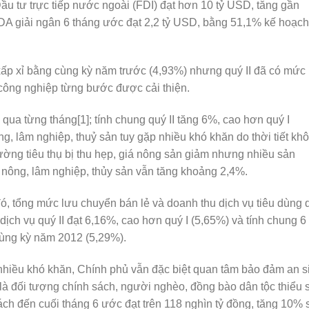
 Đầu tư trực tiếp nước ngoài (FDI) đạt hơn 10 tỷ USD, tăng gần
DA giải ngân 6 tháng ước đạt 2,2 tỷ USD, bằng 51,1% kế hoạch
ấp xỉ bằng cùng kỳ năm trước (4,93%) nhưng quý II đã có mức
 công nghiệp từng bước được cải thiện.
 qua từng tháng[1]; tính chung quý II tăng 6%, cao hơn quý I
ng, lâm nghiệp, thuỷ sản tuy gặp nhiều khó khăn do thời tiết kh
 trường tiêu thụ bị thu hẹp, giá nông sản giảm nhưng nhiều sản
ất nông, lâm nghiệp, thủy sản vẫn tăng khoảng 2,4%.
 đó, tổng mức lưu chuyển bán lẻ và doanh thu dịch vụ tiêu dùng 
 dịch vụ quý II đạt 6,16%, cao hơn quý I (5,65%) và tính chung 6
ùng kỳ năm 2012 (5,29%).
hiều khó khăn, Chính phủ vẫn đặc biệt quan tâm bảo đảm an s
̀ đối tượng chính sách, người nghèo, đồng bào dân tộc thiểu s
sách đến cuối tháng 6 ước đạt trên 118 nghìn tỷ đồng, tăng 10% 