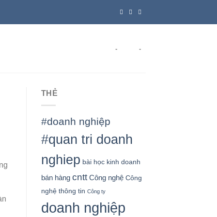
-
-
THẺ
#doanh nghiệp
#quan tri doanh
nghiep
bài học kinh doanh
ớng
cntt
bán hàng
Công nghệ
Công
nghệ thông tin
Công ty
àn
doanh nghiệp