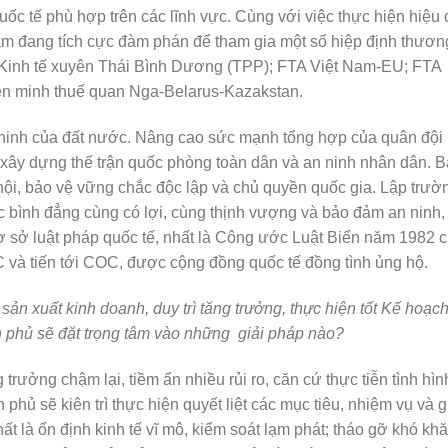
uốc tế phù hợp trên các lĩnh vực. Cùng với việc thực hiện hiệu
Nam đang tích cực đàm phán để tham gia một số hiệp định thươn
ác Kinh tế xuyên Thái Bình Dương (TPP); FTA Việt Nam-EU; FTA
ên minh thuế quan Nga-Belarus-Kazakstan.
 ninh của đất nước. Nâng cao sức mạnh tổng hợp của quân đội
xây dựng thế trận quốc phòng toàn dân và an ninh nhân dân. 
ã hội, bảo vệ vững chắc độc lập và chủ quyền quốc gia. Lập trườ
c bình đẳng cùng có lợi, cùng thịnh vượng và bảo đảm an ninh,
cơ sở luật pháp quốc tế, nhất là Công ước Luật Biển năm 1982 
và tiến tới COC, được cộng đồng quốc tế đồng tình ủng hộ.
ản xuất kinh doanh, duy trì tăng trưởng, thực hiện tốt Kế hoạc
nh phủ sẽ đặt trọng tâm vào những giải pháp nào?
ăng trưởng chậm lại, tiềm ẩn nhiều rủi ro, căn cứ thực tiễn tình hìn
h phủ sẽ kiên trì thực hiện quyết liệt các mục tiêu, nhiệm vụ và g
hất là ổn định kinh tế vĩ mô, kiểm soát lạm phát; tháo gỡ khó kh