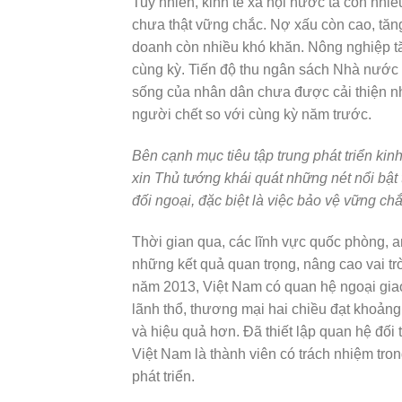
Tuy nhiên, kinh tế xã hội nước ta còn nhi
chưa thật vững chắc. Nợ xấu còn cao, tăng 
doanh còn nhiều khó khăn. Nông nghiệp t
cùng kỳ. Tiến độ thu ngân sách Nhà nước và 
sống của nhân dân chưa được cải thiện nh
người chết so với cùng kỳ năm trước.
Bên cạnh mục tiêu tập trung phát triển kinh
xin Thủ tướng khái quát những nét nổi bật 
đối ngoại, đặc biệt là việc bảo vệ vững ch
Thời gian qua, các lĩnh vực quốc phòng, 
những kết quả quan trọng, nâng cao vai trò
năm 2013, Việt Nam có quan hệ ngoại gia
lãnh thổ, thương mại hai chiều đạt khoảng
và hiệu quả hơn. Đã thiết lập quan hệ đối 
Việt Nam là thành viên có trách nhiệm tro
phát triển.