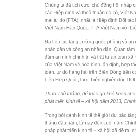
Chúng ta đã tích cực, chủ động hội nhập q
các Hiệp định và thoả thuận đã có, Việt 
mại tự do (FTA), nhất là Hiệp định Đối t
Việt Nam-Hàn Quốc; FTA Việt Nam với Li
Đã tiếp tục tăng cường quốc phòng và an
nhân dân và công an nhân dân. Quan tâm 
đảm an ninh chính trị và trật tự an toàn x
của Việt Nam về hoà bình, ổn định, hợp tá
toàn, tự do hàng hải trên Biển Đông trên 
Liên Hợp Quốc, thực hiện nghiêm túc DOC 
Thưa Thủ tướng, để tháo gỡ khó khăn cho s
phát triển kinh tế – xã hội năm 2013, Chí
Trong bối cảnh kinh tế thế giới dự báo t
tháng đầu năm, từ nay đến cuối năm Chín
pháp phát triển kinh tế – xã hội đã đề ra, n