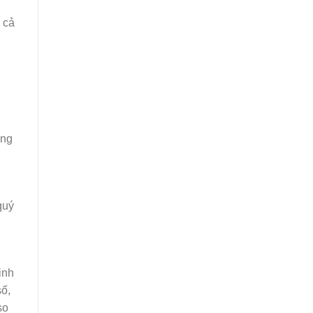
 cả
ông
quý
inh
ố,
so