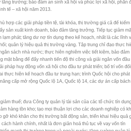
ẩy tăng trưởng; bảo đảm an sinh xã hội và phúc lợi xã hội, phấn 
inh tế – xã hội năm 2013.
 các giải pháp tiền tệ, tài khóa, thị trường giá cả để kiểm
c đẩy sản xuất kinh doanh, bảo đảm tăng trưởng. Tiếp tục giảm mặ
hình lạm phát; tăng dư nợ tín dụng theo kế hoạch, nhất là các lĩnh
i; quản lý hiệu quả thị trường vàng. Tập trung chỉ đạo thực h
 ngân sách nhà nước; thực hiên nghiêm việc tiết kiệm, bảo đảm
ng mặt bằng để đẩy nhanh tiến độ thi công và giải ngân vốn đầu
̉i pháp huy động vốn xã hội cho đầu tư phát triển; bố trí vốn đối
hực hiện kế hoạch đầu tư trung hạn; trình Quốc hội cho phát
âng cấp mở rộng Quốc lộ 1A, Quốc lộ 14, các dự án cấp bách 
giảm thuế; đưa Công ty quản lý tài sản của các tổ chức tín dụn
à giảm hàng tồn kho; tạo mọi thuận lợi cho các doanh nghiệp có k
o gỡ khó khăn cho thị trường bất động sản, triển khai hiệu quả 
cách hành chính, nhất là đơn giản hoá thủ tục về vay vốn tín
riển mạnh thị trường trong và ngoài nước; tăng cường quản lý