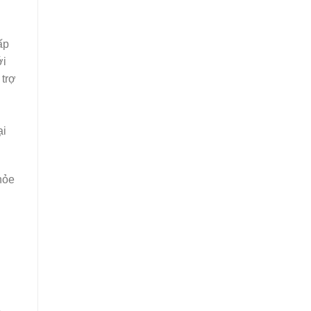
ấp
ới
 trợ
ại
khỏe