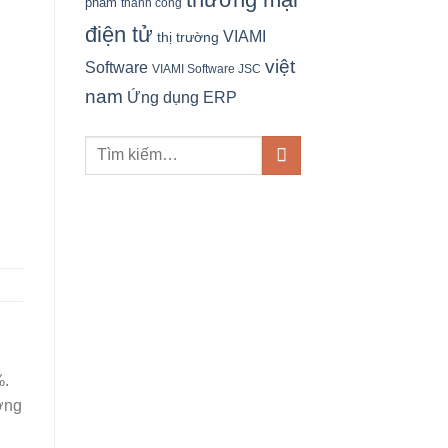
phẩm
thành công
điện tử
VIAMI
thị trường
việt
Software
VIAMI Software JSC
nam
Ứng dụng ERP
%.
ường