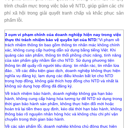
trình chuẩn mực trong việc bảo vệ NTD, giúp giảm các chi
phí xã hội trong giải quyết tranh chấp và khắc phục sản
phẩm lỗi.
3 cụm vi phạm chính của doanh nghiệp hiện nay trong việc
thực thi trách nhiệm bảo vệ quyền lợi của NTD:
“Vi phạm về
trách nhiệm thông tin bao gồm thông tin nhãn mác không chính
xác, không cung cấp hướng dẫn sử dụng bằng tiếng Việt. Khi
quảng cáo sản phẩm, thông tin thổi phồng chức năng, tính năng
của sản phẩm gây nhầm lẫn cho NTD. Sử dụng phương tiện
thông tin để quấy rối người tiêu dùng: tin nhắn rác, tin nhắn lừa
đảo…
Về các điều kiện giao dịch, doanh nghiệp không thực hiện
nghĩa vụ đăng ký, lạm dụng các điều khoản bất lợi cho NTD
trong hợp đồng, không giải thích hợp đồng cho NTD và nhất là
không sử dụng hợp đồng đã đăng ký.
Về trách nhiệm bảo hành, doanh nghiệp không gia hạn bảo
hành, không cung cấp hàng hóa tương tự để NTD sử dụng trong
thời gian bảo hành sản phẩm, không thực hiện đổi mới hoặc
hoàn trả lại tiền theo quy định, kéo dài thời hạn bảo hành, không
thông báo rõ nguyên nhân hỏng hóc và không chịu chi phí vận
chuyển trong thời gian bảo hành.
Về các sản phẩm lỗi, doanh nghiệp không chủ động thực hiện