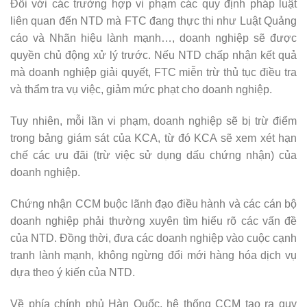
Đối với các trường hợp vi phạm các quy định pháp luật
liên quan đến NTD mà FTC đang thực thi như Luật Quảng
cáo và Nhãn hiệu lành mạnh…, doanh nghiệp sẽ được
quyền chủ động xử lý trước. Nếu NTD chấp nhận kết quả
mà doanh nghiệp giải quyết, FTC miễn trừ thủ tục điều tra
và thẩm tra vụ việc, giảm mức phạt cho doanh nghiệp.
Tuy nhiên, mỗi lần vi phạm, doanh nghiệp sẽ bị trừ điểm
trong bảng giám sát của KCA, từ đó KCA sẽ xem xét hạn
chế các ưu đãi (trừ việc sử dụng dấu chứng nhận) của
doanh nghiệp.
Chứng nhận CCM buộc lãnh đạo điều hành và các cán bộ
doanh nghiệp phải thường xuyên tìm hiểu rõ các vấn đề
của NTD. Đồng thời, đưa các doanh nghiệp vào cuộc cạnh
tranh lành mạnh, không ngừng đổi mới hàng hóa dịch vụ
dựa theo ý kiến của NTD.
Về phía chính phủ Hàn Quốc, hệ thống CCM tạo ra quy