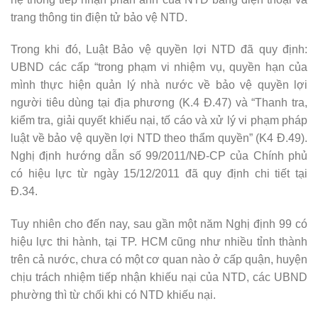
trang thông tin điện tử bảo vệ NTD.
Trong khi đó, Luật Bảo vệ quyền lợi NTD đã quy định:
UBND các cấp “trong phạm vi nhiệm vụ, quyền hạn của
mình thực hiện quản lý nhà nước về bảo vệ quyền lợi
người tiêu dùng tại địa phương (K.4 Đ.47) và “Thanh tra,
kiểm tra, giải quyết khiếu nại, tố cáo và xử lý vi phạm pháp
luật về bảo vệ quyền lợi NTD theo thẩm quyền” (K4 Đ.49).
Nghị định hướng dẫn số 99/2011/NĐ-CP của Chính phủ
có hiệu lực từ ngày 15/12/2011 đã quy định chi tiết tại
Đ.34.
Tuy nhiên cho đến nay, sau gần một năm Nghị định 99 có
hiệu lực thi hành, tại TP. HCM cũng như nhiều tỉnh thành
trên cả nước, chưa có một cơ quan nào ở cấp quận, huyện
chịu trách nhiệm tiếp nhận khiếu nại của NTD, các UBND
phường thì từ chối khi có NTD khiếu nại.