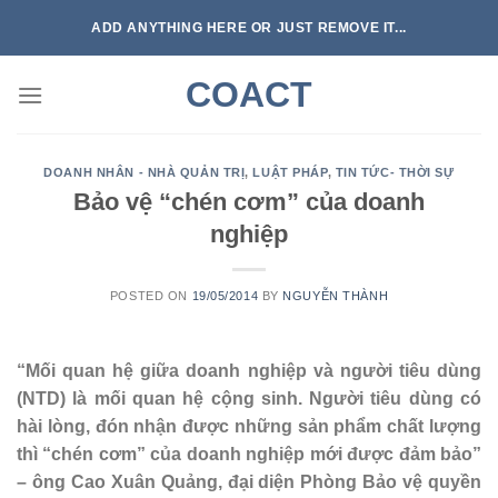
Skip
ADD ANYTHING HERE OR JUST REMOVE IT...
to
content
COACT
DOANH NHÂN - NHÀ QUẢN TRỊ
,
LUẬT PHÁP
,
TIN TỨC- THỜI SỰ
Bảo vệ “chén cơm” của doanh
nghiệp
POSTED ON
19/05/2014
BY
NGUYỄN THÀNH
“Mối quan hệ giữa doanh nghiệp và người tiêu dùng
(NTD) là mối quan hệ cộng sinh. Người tiêu dùng có
hài lòng, đón nhận được những sản phẩm chất lượng
thì “chén cơm” của doanh nghiệp mới được đảm bảo”
– ông Cao Xuân Quảng, đại diện Phòng Bảo vệ quyền