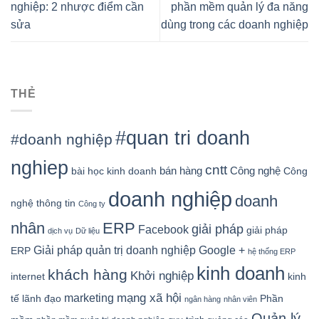
nghiệp: 2 nhược điểm cần
phần mềm quản lý đa năng
sửa
dùng trong các doanh nghiệp
THẺ
#quan tri doanh
#doanh nghiệp
nghiep
cntt
bán hàng
Công nghệ
bài học kinh doanh
Công
doanh nghiệp
doanh
nghệ thông tin
Công ty
nhân
ERP
giải pháp
Facebook
giải pháp
dịch vụ
Dữ liệu
Google +
Giải pháp quản trị doanh nghiệp
ERP
hệ thống ERP
kinh doanh
khách hàng
Khởi nghiệp
kinh
internet
mạng xã hội
marketing
tế
lãnh đạo
Phần
ngân hàng
nhân viên
Quản lý