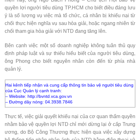
quyền lợi người tiêu dùng TP.HCM cho biết điều đáng lưu
ý là số lượng vụ việc mà tổ chức, cá nhân bị khiếu nại từ
chối thực hiện nghĩa vụ sau hòa giải, hoặc ngang nhiên từ
chối tham gia hòa giải với NTD đang tăng lên.
Bên cạnh việc một số doanh nghiệp không tuân thủ quy
định pháp luật và sự thiếu hiểu biết của người tiêu dùng,
ông Phong cho biết nguyên nhân còn đến từ phía nhà
quản lý.
Hai kênh tiếp nhận và cung cấp thông tin bảo vệ người tiêu dùng
của Cục Quản lý cạnh tranh:
– Website:
http://bvntd.vca.gov.vn
– Đường dây nóng: 04.3938.7846
Thực tế, việc giải quyết khiếu nại của cơ quan thẩm quyền
nhằm bảo vệ quyền lợi NTD chỉ mới dừng lại ở cấp Trung
ương, do Bộ Công Thương thực hiện qua việc xây dựng
hệ thống tiếp nhận phản ánh của NTD bằng điện thoại và