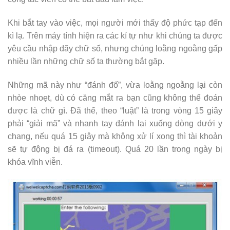
Khi bắt tay vào việc, mọi người mới thấy độ phức tạp đến
kì lạ. Trên máy tính hiện ra các kí tự như khi chúng ta được
yêu cầu nhập dãy chữ số, nhưng chúng loằng ngoằng gấp
nhiều lần những chữ số ta thường bắt gặp.
Những mã này như “đánh đố”, vừa loằng ngoằng lại còn
nhòe nhoẹt, dù có căng mắt ra bạn cũng không thể đoán
được là chữ gì. Đã thế, theo “luật” là trong vòng 15 giây
phải “giải mã” và nhanh tay đánh lại xuống dòng dưới y
chang, nếu quá 15 giây mà không xử lí xong thì tài khoản
sẽ tự động bị đá ra (timeout). Quá 20 lần trong ngày bị
khóa vĩnh viễn.