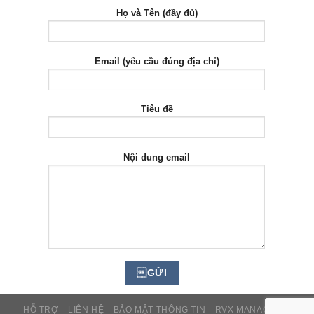
Họ và Tên (đầy đủ)
Email (yêu cầu đúng địa chỉ)
Tiêu đề
Nội dung email
HỖ TRỢ
LIÊN HỆ
BẢO MẬT THÔNG TIN
RVX MANAGER™