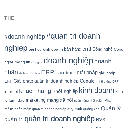
THẺ
#quan tri doanh
#doanh nghiệp
nghiep
cntt
bán hàng
Công nghệ
bài học kinh doanh
Công
doanh nghiệp
doanh
nghệ thông tin
Công ty
nhân
ERP
giải pháp
Facebook
giải pháp
dịch vụ
Dữ liệu
Google +
Giải pháp quản trị doanh nghiệp
ERP
hệ thống ERP
kinh doanh
khách hàng
Khởi nghiệp
kinh
internet
mạng xã hội
marketing
tế
lãnh đạo
Phần
ngân hàng
nhân viên
Quản lý
mềm
quy trình
phần mềm quản trị doanh nghiệp
quảng cáo
quản trị doanh nghiệp
quản trị
RVX