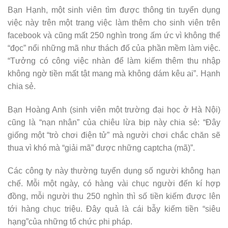
Bạn Hạnh, một sinh viên tìm được thông tin tuyển dụng
việc này trên một trang việc làm thêm cho sinh viên trên
facebook và cũng mất 250 nghìn trong ấm ức vì không thể
“đọc” nổi những mã như thách đố của phần mềm làm việc.
“Tưởng có công việc nhàn để làm kiếm thêm thu nhập
không ngờ tiền mất tật mang mà không dám kêu ai”. Hạnh
chia sẻ.
Bạn Hoàng Anh (sinh viên một trường đại học ở Hà Nội)
cũng là “nạn nhân” của chiêu lừa bịp này chia sẻ: “Đây
giống một “trò chơi điện tử” mà người chơi chắc chăn sẽ
thua vì khó mà “giải mã” được những captcha (mã)”.
Các công ty này thường tuyển dụng số người không hạn
chế. Mỗi một ngày, có hàng vài chục người đến kí hợp
đồng, mỗi người thu 250 nghìn thì số tiền kiếm được lên
tới hàng chục triệu. Đây quả là cái bẫy kiếm tiền “siêu
hạng”của những tổ chức phi pháp.