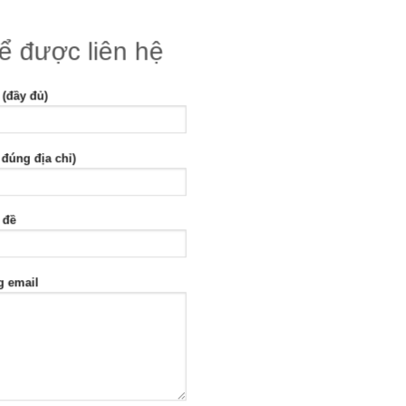
để được liên hệ
 (đầy đủ)
 đúng địa chỉ)
 đề
g email