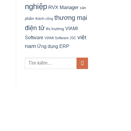
nghiệp
RVX Manager
sản
thương mại
phẩm
thành công
điện tử
VIAMI
thị trường
việt
Software
VIAMI Software JSC
nam
Ứng dụng ERP