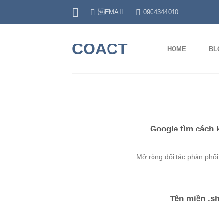
Skip
EMAIL
0904344010
to
content
COACT
HOME
BL
Google tìm cách 
Mở rộng đối tác phân phối 
Tên miền .s