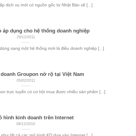
ấp dịch vụ mới có nguồn gốc từ Nhật Bản sẽ [...]
 áp dụng cho hệ thống doanh nghiệp
29/12/2011
ùng sang một hệ thống mới là điều doanh nghiệp [...]
 doanh Groupon nở rộ tại Việt Nam
05/02/2011
n trực tuyến có cơ hội mua được nhiều sản phẩm [...]
ô hình kinh doanh trên Internet
08/12/2010
 như tất cả các mô hình KD dựa vào Internet [...]