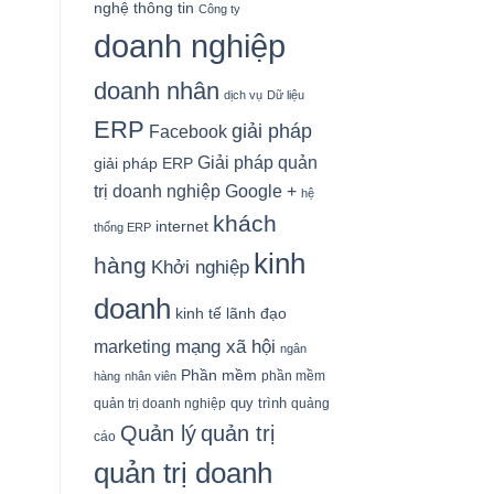
nghệ thông tin
Công ty
doanh nghiệp
doanh nhân
dịch vụ
Dữ liệu
ERP
giải pháp
Facebook
Giải pháp quản
giải pháp ERP
Google +
trị doanh nghiệp
hệ
khách
internet
thống ERP
kinh
hàng
Khởi nghiệp
doanh
kinh tế
lãnh đạo
mạng xã hội
marketing
ngân
Phần mềm
phần mềm
hàng
nhân viên
quy trình
quản trị doanh nghiệp
quảng
Quản lý
quản trị
cáo
quản trị doanh