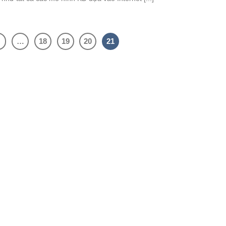
…
18
19
20
21