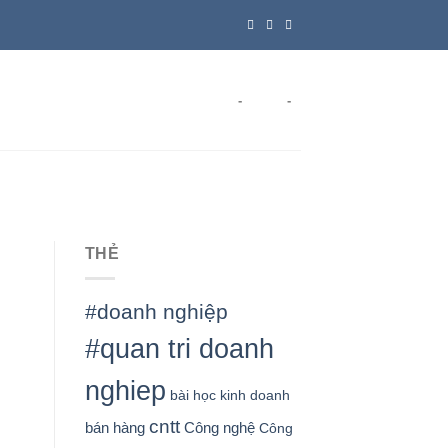
-
-
THẺ
#doanh nghiệp
#quan tri doanh
nghiep
bài học kinh doanh
cntt
bán hàng
Công nghệ
Công