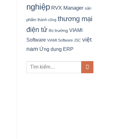
nghiệp
RVX Manager
sản
thương mại
phẩm
thành công
điện tử
VIAMI
thị trường
việt
Software
VIAMI Software JSC
nam
Ứng dụng ERP