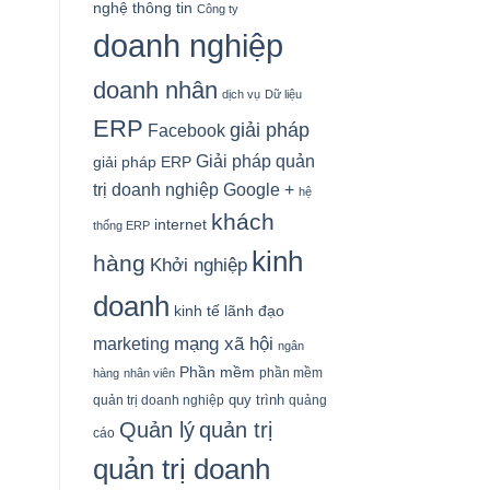
nghệ thông tin
Công ty
doanh nghiệp
doanh nhân
dịch vụ
Dữ liệu
ERP
giải pháp
Facebook
Giải pháp quản
giải pháp ERP
Google +
trị doanh nghiệp
hệ
khách
internet
thống ERP
kinh
hàng
Khởi nghiệp
doanh
kinh tế
lãnh đạo
mạng xã hội
marketing
ngân
Phần mềm
phần mềm
hàng
nhân viên
quy trình
quản trị doanh nghiệp
quảng
Quản lý
quản trị
cáo
quản trị doanh