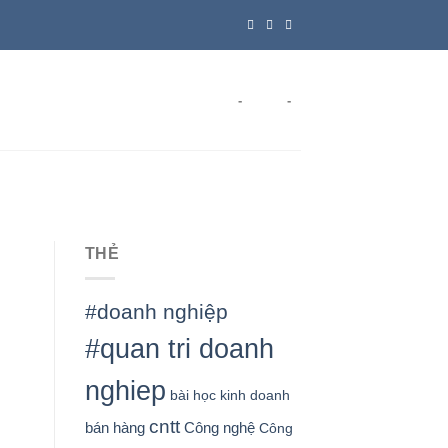
-
-
THẺ
#doanh nghiệp
#quan tri doanh
nghiep
bài học kinh doanh
cntt
bán hàng
Công nghệ
Công