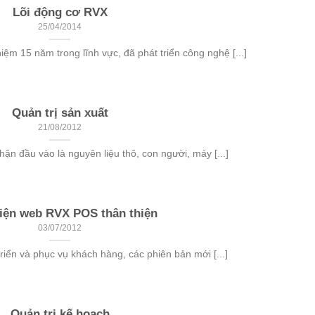
Lõi động cơ RVX
25/04/2014
iệm 15 năm trong lĩnh vực, đã phát triển công nghệ [...]
Quản trị sản xuất
21/08/2012
ận đầu vào là nguyên liệu thô, con người, máy [...]
iện web RVX POS thân thiện
03/07/2012
riển và phục vụ khách hàng, các phiên bản mới [...]
Quản trị kế hoạch