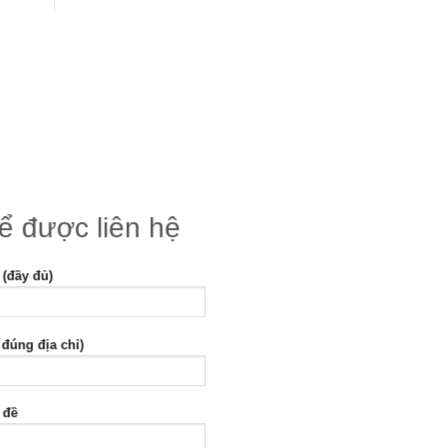
để được liên hệ
 (đầy đủ)
 đúng địa chỉ)
 đề