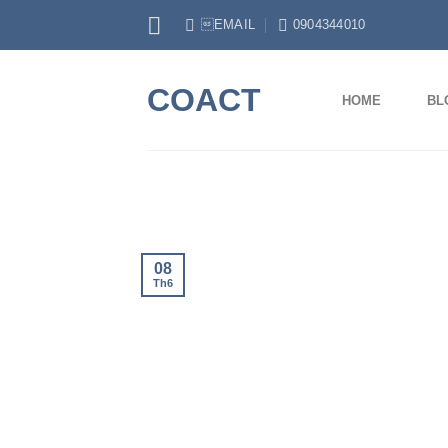
Skip
EMAIL
0904344010
to
content
COACT
HOME
BL
08
Th6