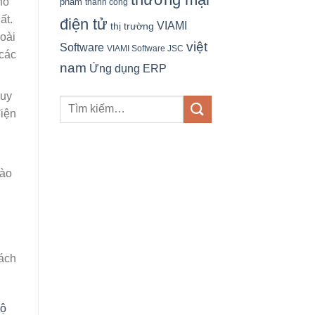
ho
phẩm
thành công
ất.
điện tử
VIAMI
thị trường
oài
việt
Software
VIAMI Software JSC
 các
nam
Ứng dụng ERP
quy
điện
vào
hách
ộ