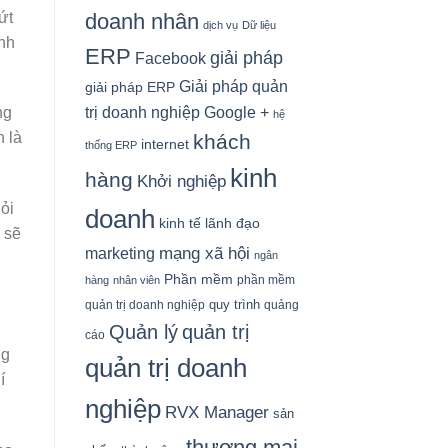
doanh nhân
ứt
dịch vụ
Dữ liệu
ành
ERP
giải pháp
Facebook
Giải pháp quản
giải pháp ERP
Google +
trị doanh nghiệp
ng
hệ
 là
khách
internet
thống ERP
kinh
hàng
Khởi nghiệp
ỏi
doanh
kinh tế
lãnh đạo
 sẽ
mạng xã hội
marketing
ngân
Phần mềm
phần mềm
hàng
nhân viên
quy trình
quản trị doanh nghiệp
quảng
Quản lý
quản trị
cáo
ng
quản trị doanh
í
nghiệp
RVX Manager
sản
thương mại