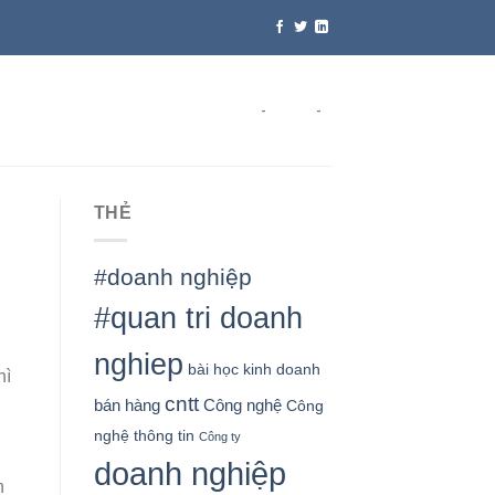
-
-
THẺ
#doanh nghiệp
#quan tri doanh
nghiep
bài học kinh doanh
hì
cntt
bán hàng
Công nghệ
Công
nghệ thông tin
Công ty
doanh nghiệp
h