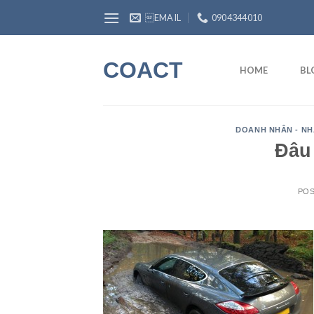
Skip
EMAIL
0904344010
to
content
COACT
HOME
BL
DOANH NHÂN - NH
Đâu
PO