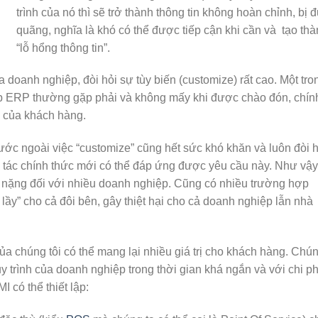
trình của nó thì sẽ trở thành thông tin không hoàn chỉnh, bị đ
quãng, nghĩa là khó có thể được tiếp cận khi cần và tạo th
“lỗ hổng thông tin”.
 doanh nghiệp, đòi hỏi sự tùy biến (customize) rất cao. Một tro
 ERP thường gặp phải và không mấy khi được chào đón, chính
u của khách hàng.
ước ngoài việc “customize” cũng hết sức khó khăn và luôn đòi h
 tác chính thức mới có thể đáp ứng được yêu cầu này. Như vậy
nh nặng đối với nhiều doanh nghiệp. Cũng có nhiều trường hợp
 lầy” cho cả đôi bên, gây thiệt hại cho cả doanh nghiệp lẫn nhà
ủa chúng tôi có thể mang lại nhiều giá trị cho khách hàng. Chú
uy trình của doanh nghiệp trong thời gian khá ngắn và với chi ph
 có thể thiết lập: