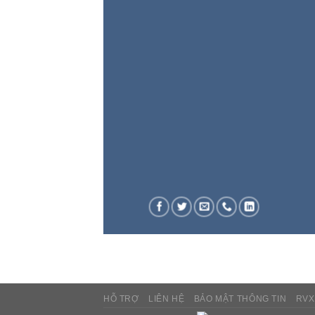
HỖ TRỢ
LIÊN HỆ
BẢO MẬT THÔNG TIN
RVX