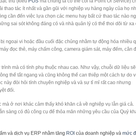
đặc thù (kiểu
POS
mà chúng ta có thể coi là Point Of Service) c
 thao tác ít nhất và gần gũi với nghiệp vụ hàng ngày của họ nh
g cần đến việc lựa chọn các menu hay bất cứ thao tác nào ng
ững sai sót không đáng có và nhà quản lý có thể thoi dõi từ xa
t bị ngoại vi hoặc đầu cuối đặc chủng nhằm tự động hóa nhiều 
 máy đọc thẻ, máy chấm công, camera giám sát, máy đếm, cân 
trình mà có tính phụ thuộc nhau cao. Như vậy, chuỗi dữ liệu sẽ
hông thể tắt ngang và cũng không thể can thiệp một cách tự do 
 này đòi hỏi tính chuyên nghiệp và và sự tỉ mỉ rất cao nhưng
ệt đối.
 mà ở nơi khác cảm thấy khó khăn cả về nghiệp vụ lẫn giá cả.
 sẵn sàng có đủ công cụ để thỏa mãn những yêu cầu của Quý k
hẩm và dịch vụ ERP nhằm tăng
ROI
của doanh nghiệp và
mức đ