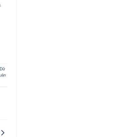
à
Dữ
uản