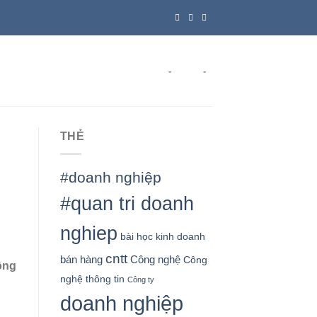
-
-
THẺ
#doanh nghiệp
#quan tri doanh
nghiep
bài học kinh doanh
cntt
bán hàng
Công nghệ
Công
ông
nghệ thông tin
Công ty
doanh nghiệp