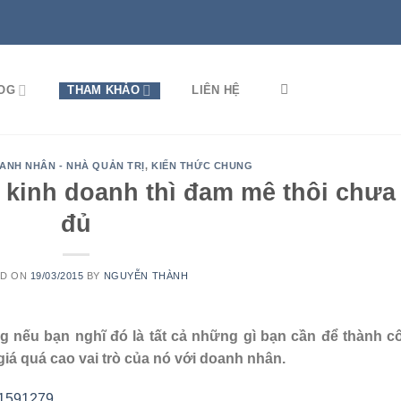
OG
THAM KHẢO
LIÊN HỆ
ANH NHÂN - NHÀ QUẢN TRỊ
,
KIẾN THỨC CHUNG
 kinh doanh thì đam mê thôi chưa
đủ
ED ON
19/03/2015
BY
NGUYỄN THÀNH
 nếu bạn nghĩ đó là tất cả những gì bạn cần để thành c
giá quá cao vai trò của nó với doanh nhân.