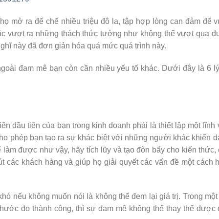
họ mở ra đế chế nhiều triệu đô la, tập hợp lòng can đảm để 
oặc vượt ra những thách thức tưởng như không thể vượt qua 
ghĩ này đã đơn giản hóa quá mức quá trình này.
goài đam mê bạn còn cần nhiều yếu tố khác. Dưới đây là 6 l
n đầu tiên của bạn trong kinh doanh phải là thiết lập một lĩnh
cho phép bạn tạo ra sự khác biệt với những người khác khiến 
ể làm được như vậy, hãy tích lũy và tạo đòn bẩy cho kiến thức,
t các khách hàng và giúp họ giải quyết các vấn đề một cách 
hó nếu không muốn nói là không thể đem lại giá trị. Trong một
 thước đo thành công, thì sự đam mê không thể thay thế được