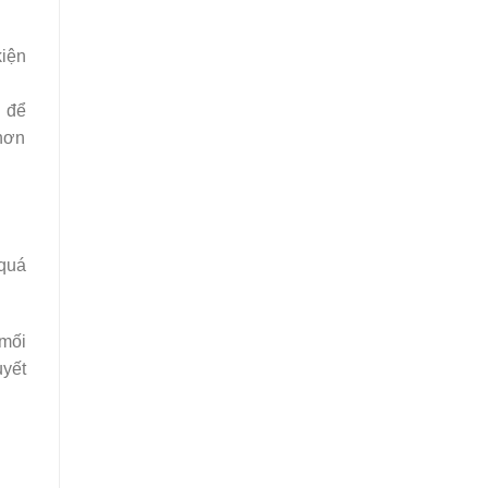
kiện
g để
 hơn
 quá
 mối
uyết