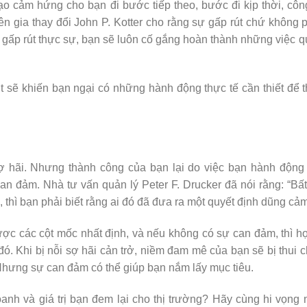
o cảm hứng cho bạn đi bước tiếp theo, bước đi kịp thời, côn
ên gia thay đổi John P. Kotter cho rằng sự gấp rút chứ không 
ự gấp rút thực sự, bạn sẽ luôn cố gắng hoàn thành những việc 
 sẽ khiến bạn ngại có những hành động thực tế cần thiết để 
 hãi. Nhưng thành công của bạn lại do việc bạn hành động 
can đảm. Nhà tư vấn quản lý Peter F. Drucker đã nói rằng: “Bấ
 thì bạn phải biết rằng ai đó đã đưa ra một quyết định dũng cảm
ợc các cột mốc nhất định, và nếu không có sự can đảm, thì h
ó. Khi bị nỗi sợ hãi cản trở, niềm đam mê của bạn sẽ bị thui c
 Nhưng sự can đảm có thể giúp bạn nắm lấy mục tiêu.
anh và giá trị bạn đem lại cho thị trường? Hãy cùng hi vọng