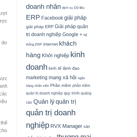
doanh nhân
dịch vụ
Dữ liệu
vượt
ERP
giải pháp
Facebook
được
Giải pháp quản
giải pháp ERP
Google +
trị doanh nghiệp
hệ
khách
ý do
internet
thống ERP
kinh
hàng
Khởi nghiệp
doanh
kinh tế
lãnh đạo
mạng xã hội
marketing
 vực
ngân
Phần mềm
phần mềm
danh
hàng
nhân viên
quy trình
quản trị doanh nghiệp
quảng
 các
Quản lý
quản trị
hiệu
cáo
quản trị doanh
 thế
nghiệp
RVX Manager
sản
 cho
thương mại