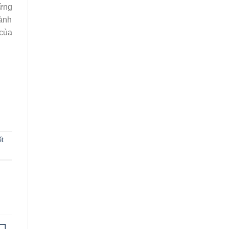
hứng
hành
 của
ết