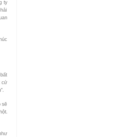
g ty
phải
quan
thúc
bất
t cứ
”.
ọ sẽ
hột.
 như