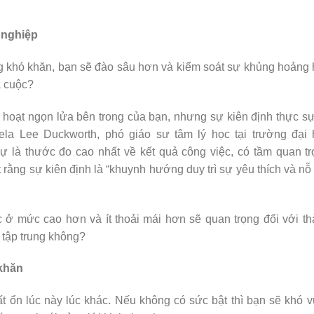
ự nghiệp
g khó khăn, bạn sẽ đào sâu hơn và kiểm soát sự khủng hoảng
a cuộc?
hoạt ngọn lửa bên trong của bạn, nhưng sự kiên định thực s
ela Lee Duckworth, phó giáo sư tâm lý học tại trường đại 
sự là thước đo cao nhất về kết quả công việc, có tầm quan t
 rằng sự kiên định là “khuynh hướng duy trì sự yêu thích và nỗ
ục ở mức cao hơn và ít thoải mái hơn sẽ quan trọng đối với t
 tập trung không?
 khăn
 ổn lúc này lúc khác. Nếu không có sức bật thì bạn sẽ khó 