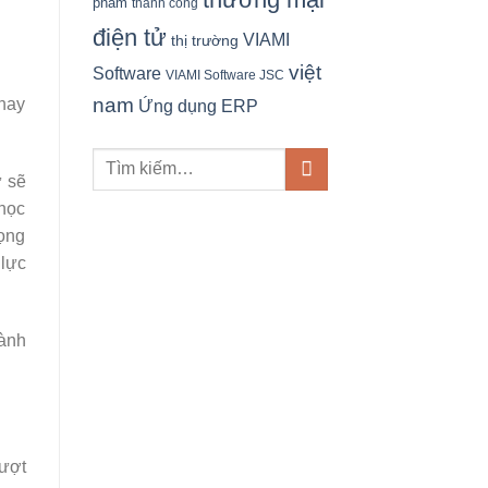
phẩm
thành công
điện tử
VIAMI
thị trường
việt
Software
VIAMI Software JSC
nam
 hay
Ứng dụng ERP
ự sẽ
học
rọng
 lực
hành
vượt