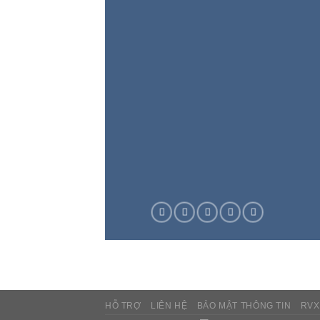
HỖ TRỢ
LIÊN HỆ
BẢO MẬT THÔNG TIN
RVX