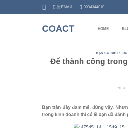
Skip
EMAIL
0904344010
to
content
COACT
HOME
BL
BẠN CÓ BIẾT?
,
DO
Để thành công trong
POST
Bạn tràn đầy đam mê, đúng vậy. Nhưng
trong kinh doanh thì có lẽ bạn đã đánh 