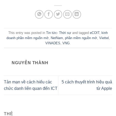
This entry was posted in
Tin tức- Thời sự
and tagged
eCOIT
,
kinh
doanh phần mềm nguồn mở
,
NetNam
,
phần mềm nguồn mở
,
Viettel
,
VINADES
,
VNG
.
NGUYỄN THÀNH
Tản mạn về cách hiểu các
5 cách thuyết trình hiệu quả
chức danh liên quan đến ICT
từ Apple
THẺ