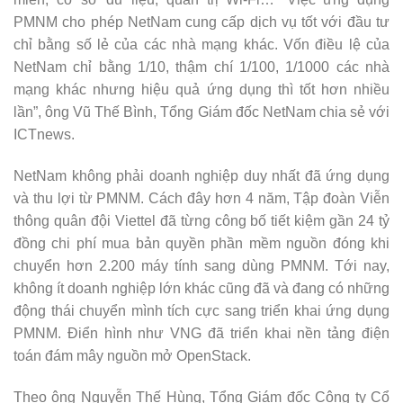
PMNM cho phép NetNam cung cấp dịch vụ tốt với đầu tư
chỉ bằng số lẻ của các nhà mạng khác. Vốn điều lệ của
NetNam chỉ bằng 1/10, thậm chí 1/100, 1/1000 các nhà
mạng khác nhưng hiệu quả ứng dụng thì tốt hơn nhiều
lần”, ông Vũ Thế Bình, Tổng Giám đốc NetNam chia sẻ với
ICTnews.
NetNam không phải doanh nghiệp duy nhất đã ứng dụng
và thu lợi từ PMNM. Cách đây hơn 4 năm, Tập đoàn Viễn
thông quân đội Viettel đã từng công bố tiết kiệm gần 24 tỷ
đồng chi phí mua bản quyền phần mềm nguồn đóng khi
chuyển hơn 2.200 máy tính sang dùng PMNM. Tới nay,
không ít doanh nghiệp lớn khác cũng đã và đang có những
động thái chuyển mình tích cực sang triển khai ứng dụng
PMNM. Điển hình như VNG đã triển khai nền tảng điện
toán đám mây nguồn mở OpenStack.
Theo ông Nguyễn Thế Hùng, Tổng Giám đốc Công ty Cổ