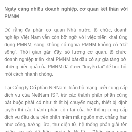
Ngày càng nhiều doanh nghiệp, cơ quan kết thân với
PMNM
Dù rằng đa phần cơ quan Nhà nước, tổ chức, doanh
nghiệp Việt Nam vẫn còn bỡ ngỡ với việc triển khai ứng
dụng PMNM, song không có nghĩa PMNM không có “đất
sống”. Thời gian gần đây, số lượng cơ quan, tổ chức,
doanh nghiệp triển khai PMNM bắt đầu có sự gia tăng bởi
những hiệu quả của PMNM đã được “truyền tai” để học hỏi
một cách nhanh chóng.
Tại Công ty Cổ phần NetNam, toàn bộ mạng lưới cung cấp
dịch vụ của NetNam ISP, trừ các thành phần phần cứng
bắt buộc phải có như thiết bị chuyển mạch, thiết bị định
tuyến thì các thành phần còn lại của hệ thống cung cấp
dịch vụ đều dựa trên phần mềm mã nguồn mở, chẳng hạn
như cổng, tường lửa, thư điện tử, hệ thống phân giải tên
miền, cơ sở dữ liệu, quản trị Wi-Fi… “Việc ứng dụng