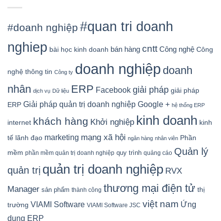
#quan tri doanh
#doanh nghiệp
nghiep
cntt
bán hàng
Công nghệ
bài học kinh doanh
Công
doanh nghiệp
doanh
nghệ thông tin
Công ty
nhân
ERP
giải pháp
Facebook
giải pháp
dịch vụ
Dữ liệu
Google +
Giải pháp quản trị doanh nghiệp
ERP
hệ thống ERP
kinh doanh
khách hàng
Khởi nghiệp
kinh
internet
mạng xã hội
marketing
tế
lãnh đạo
Phần
ngân hàng
nhân viên
Quản lý
mềm
quy trình
phần mềm quản trị doanh nghiệp
quảng cáo
quản trị doanh nghiệp
quản trị
RVX
thương mại điện tử
Manager
sản phẩm
thị
thành công
việt nam
Ứng
VIAMI Software
trường
VIAMI Software JSC
dụng ERP