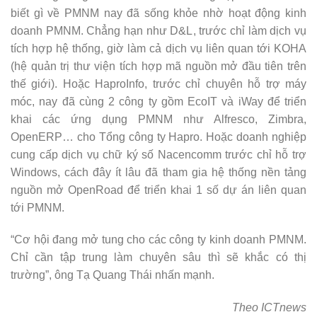
biết gì về PMNM nay đã sống khỏe nhờ hoạt động kinh
doanh PMNM. Chẳng hạn như D&L, trước chỉ làm dịch vụ
tích hợp hệ thống, giờ làm cả dịch vụ liên quan tới KOHA
(hệ quản trị thư viện tích hợp mã nguồn mở đầu tiên trên
thế giới). Hoặc HaproInfo, trước chỉ chuyên hỗ trợ máy
móc, nay đã cùng 2 công ty gồm EcoIT và iWay để triển
khai các ứng dụng PMNM như Alfresco, Zimbra,
OpenERP… cho Tổng công ty Hapro. Hoặc doanh nghiệp
cung cấp dịch vụ chữ ký số Nacencomm trước chỉ hỗ trợ
Windows, cách đây ít lâu đã tham gia hệ thống nền tảng
nguồn mở OpenRoad để triển khai 1 số dự án liên quan
tới PMNM.
“Cơ hội đang mở tung cho các công ty kinh doanh PMNM.
Chỉ cần tập trung làm chuyên sâu thì sẽ khắc có thị
trường”, ông Tạ Quang Thái nhấn mạnh.
Theo ICTnews