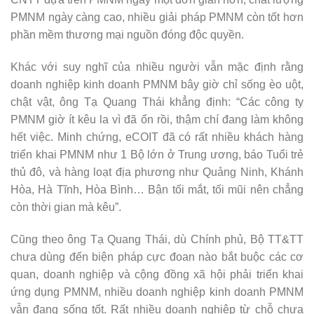
PMNM ngày càng cao, nhiều giải pháp PMNM còn tốt hơn
phần mềm thương mại nguồn đóng độc quyền.
Khác với suy nghĩ của nhiều người vẫn mặc định rằng
doanh nghiệp kinh doanh PMNM bây giờ chỉ sống èo uột,
chật vật, ông Tạ Quang Thái khẳng định: “Các công ty
PMNM giờ ít kêu la vì đã ổn rồi, thậm chí đang làm không
hết việc. Minh chứng, eCOIT đã có rất nhiều khách hàng
triển khai PMNM như 1 Bộ lớn ở Trung ương, báo Tuổi trẻ
thủ đô, và hàng loạt địa phương như Quảng Ninh, Khánh
Hòa, Hà Tĩnh, Hòa Bình… Bận tối mắt, tối mũi nên chẳng
còn thời gian mà kêu”.
Cũng theo ông Tạ Quang Thái, dù Chính phủ, Bộ TT&TT
chưa dùng đến biện pháp cực đoan nào bắt buộc các cơ
quan, doanh nghiệp và cộng đồng xã hội phải triển khai
ứng dụng PMNM, nhiều doanh nghiệp kinh doanh PMNM
vẫn đang sống tốt. Rất nhiều doanh nghiệp từ chỗ chưa