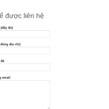
để được liên hệ
 (đầy đủ)
 đúng địa chỉ)
 đề
g email