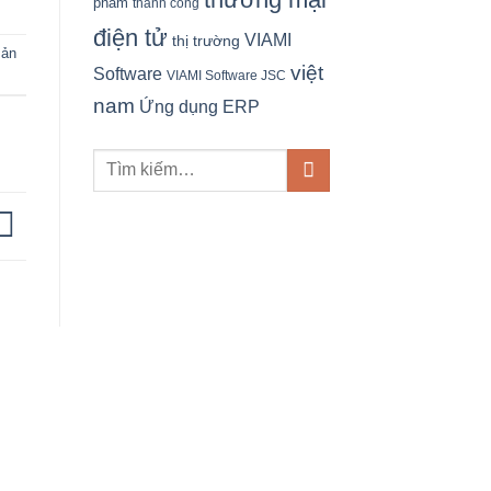
phẩm
thành công
điện tử
VIAMI
thị trường
sản
việt
Software
VIAMI Software JSC
nam
Ứng dụng ERP