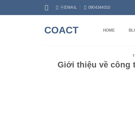
Skip
EMAIL
0904344010
to
content
COACT
HOME
BL
T
Giới thiệu về công 