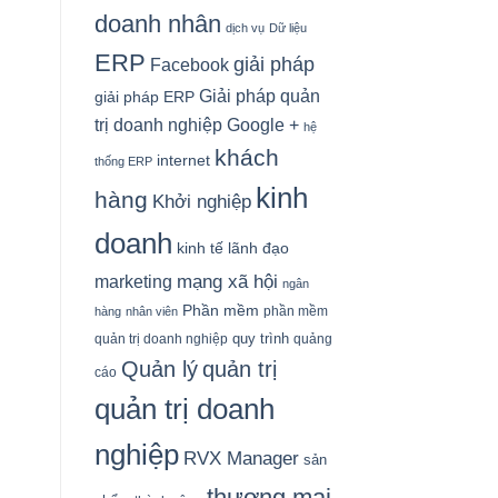
doanh nhân
dịch vụ
Dữ liệu
ERP
giải pháp
Facebook
Giải pháp quản
giải pháp ERP
Google +
trị doanh nghiệp
hệ
khách
internet
thống ERP
kinh
hàng
Khởi nghiệp
doanh
kinh tế
lãnh đạo
mạng xã hội
marketing
ngân
Phần mềm
phần mềm
hàng
nhân viên
quy trình
quản trị doanh nghiệp
quảng
Quản lý
quản trị
cáo
quản trị doanh
nghiệp
RVX Manager
sản
thương mại