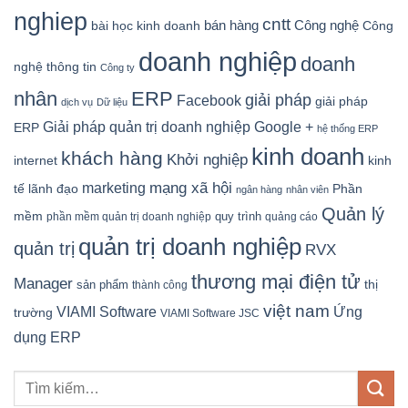
nghiep
cntt
bán hàng
Công nghệ
bài học kinh doanh
Công
doanh nghiệp
doanh
nghệ thông tin
Công ty
nhân
ERP
giải pháp
Facebook
giải pháp
dịch vụ
Dữ liệu
Google +
Giải pháp quản trị doanh nghiệp
ERP
hệ thống ERP
kinh doanh
khách hàng
Khởi nghiệp
kinh
internet
mạng xã hội
marketing
tế
lãnh đạo
Phần
ngân hàng
nhân viên
Quản lý
mềm
quy trình
phần mềm quản trị doanh nghiệp
quảng cáo
quản trị doanh nghiệp
quản trị
RVX
thương mại điện tử
Manager
sản phẩm
thị
thành công
việt nam
Ứng
VIAMI Software
trường
VIAMI Software JSC
dụng ERP