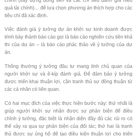
chính (xây dựng dòng tiền và các chỉ tiêu đánh giá hiệu
quả tài chính)… để lựa chọn phương án thích hợp cho các
tiêu chí đã xác định.
Việc đánh giá ý tưởng dự án khởi sự kinh doanh được
trình bày thành báo cáo gọi là báo cáo nghiên cứu tiền khả
thi của dự án – là báo cáo phác thảo về ý tưởng của dự
án.
Thông thường ý tưởng đầu tư mang tính chủ quan của
người khởi sự và ê-kíp đánh giá. Để đảm bảo ý tưởng
được triển khai thuận lợi, cần tranh thủ sự đồng thuận từ
các cá nhân có liên quan.
Có hai mục đích của việc thực hiện bước này: thứ nhất là
giúp người khởi sự nhận được sự phản biện để điều
chỉnh ý tưởng, đặc biệt là nhận diện đầy đủ các rủi ro có
thể xảy ra qua sự phản biện của đối tác; thứ hai là tranh
thủ được sự ủng hộ để tạo điều kiện thuận lợi cho triển