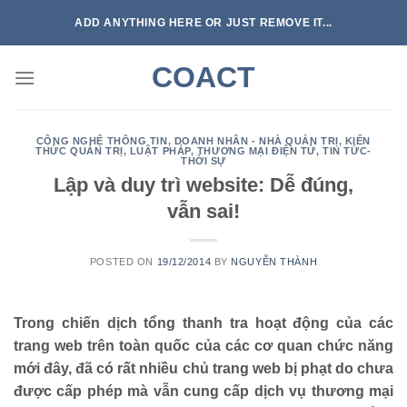
Skip
ADD ANYTHING HERE OR JUST REMOVE IT...
to
content
COACT
CÔNG NGHỆ THÔNG TIN
,
DOANH NHÂN - NHÀ QUẢN TRỊ
,
KIẾN
THỨC QUẢN TRỊ
,
LUẬT PHÁP
,
THƯƠNG MẠI ĐIỆN TỬ
,
TIN TỨC-
THỜI SỰ
Lập và duy trì website: Dễ đúng,
vẫn sai!
POSTED ON
19/12/2014
BY
NGUYỄN THÀNH
Trong chiến dịch tổng thanh tra hoạt động của các
trang web trên toàn quốc của các cơ quan chức năng
mới đây, đã có rất nhiều chủ trang web bị phạt do chưa
được cấp phép mà vẫn cung cấp dịch vụ thương mại