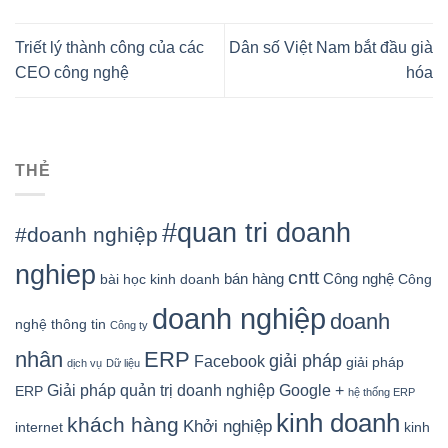
Triết lý thành công của các
Dân số Việt Nam bắt đầu già
CEO công nghệ
hóa
THẺ
#quan tri doanh
#doanh nghiệp
nghiep
cntt
bán hàng
Công nghệ
bài học kinh doanh
Công
doanh nghiệp
doanh
nghệ thông tin
Công ty
nhân
ERP
giải pháp
Facebook
giải pháp
dịch vụ
Dữ liệu
Google +
Giải pháp quản trị doanh nghiệp
ERP
hệ thống ERP
kinh doanh
khách hàng
Khởi nghiệp
kinh
internet