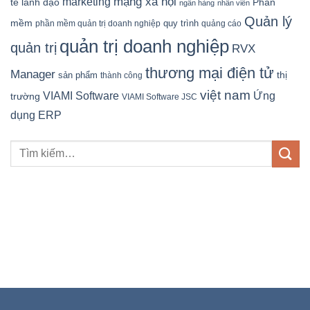
mạng xã hội
marketing
tế
lãnh đạo
Phần
ngân hàng
nhân viên
Quản lý
mềm
quy trình
phần mềm quản trị doanh nghiệp
quảng cáo
quản trị doanh nghiệp
quản trị
RVX
thương mại điện tử
Manager
sản phẩm
thị
thành công
việt nam
Ứng
VIAMI Software
trường
VIAMI Software JSC
dụng ERP