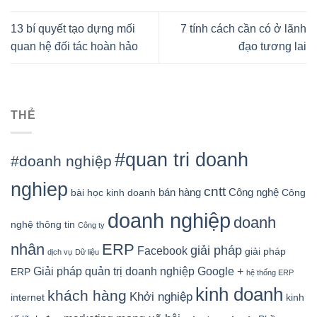
13 bí quyết tạo dựng mối
7 tính cách cần có ở lãnh
quan hệ đối tác hoàn hảo
đạo tương lai
THẺ
#quan tri doanh
#doanh nghiệp
nghiep
cntt
bán hàng
Công nghệ
bài học kinh doanh
Công
doanh nghiệp
doanh
nghệ thông tin
Công ty
nhân
ERP
giải pháp
Facebook
giải pháp
dịch vụ
Dữ liệu
Google +
Giải pháp quản trị doanh nghiệp
ERP
hệ thống ERP
kinh doanh
khách hàng
Khởi nghiệp
kinh
internet