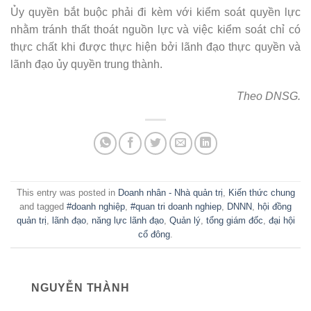
Ủy quyền bắt buộc phải đi kèm với kiểm soát quyền lực
nhằm tránh thất thoát nguồn lực và việc kiểm soát chỉ có
thực chất khi được thực hiện bởi lãnh đạo thực quyền và
lãnh đạo ủy quyền trung thành.
Theo DNSG.
This entry was posted in
Doanh nhân - Nhà quản trị
,
Kiến thức chung
and tagged
#doanh nghiệp
,
#quan tri doanh nghiep
,
DNNN
,
hội đồng
quản trị
,
lãnh đạo
,
năng lực lãnh đạo
,
Quản lý
,
tổng giám đốc
,
đại hội
cổ đông
.
NGUYỄN THÀNH