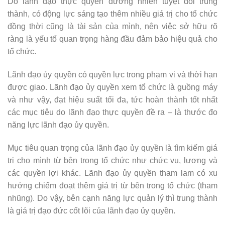
Do lãnh đạo thực quyền đương nhiên tuyệt đối trung
thành, có động lực sáng tạo thêm nhiều giá trị cho tổ chức
đồng thời cũng là tài sản của mình, nên việc sở hữu rõ
ràng là yếu tố quan trọng hàng đầu đảm bảo hiệu quả cho
tổ chức.
Lãnh đạo ủy quyền có quyền lực trong phạm vi và thời hạn
được giao. Lãnh đạo ủy quyền xem tổ chức là guồng máy
và như vậy, đạt hiệu suất tối đa, tức hoàn thành tốt nhất
các mục tiêu do lãnh đạo thực quyền đề ra – là thước đo
năng lực lãnh đạo ủy quyền.
Mục tiêu quan trọng của lãnh đạo ủy quyền là tìm kiếm giá
trị cho mình từ bên trong tổ chức như chức vụ, lương và
các quyền lợi khác. Lãnh đạo ủy quyền tham lam có xu
hướng chiếm đoạt thêm giá trị từ bên trong tổ chức (tham
nhũng). Do vậy, bên cạnh năng lực quản lý thì trung thành
là giá trị đạo đức cốt lõi của lãnh đạo ủy quyền.