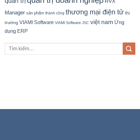
quản trị doanh nghiệp
quản trị
RVX
thương mại điện tử
Manager
sản phẩm
thị
thành công
việt nam
Ứng
VIAMI Software
trường
VIAMI Software JSC
dụng ERP