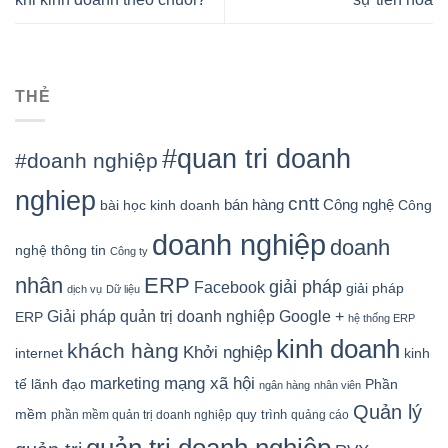
THẺ
#quan tri doanh
#doanh nghiệp
nghiep
cntt
bán hàng
Công nghệ
bài học kinh doanh
Công
doanh nghiệp
doanh
nghệ thông tin
Công ty
nhân
ERP
giải pháp
Facebook
giải pháp
dịch vụ
Dữ liệu
Google +
Giải pháp quản trị doanh nghiệp
ERP
hệ thống ERP
kinh doanh
khách hàng
Khởi nghiệp
kinh
internet
mạng xã hội
marketing
tế
lãnh đạo
Phần
ngân hàng
nhân viên
Quản lý
mềm
quy trình
phần mềm quản trị doanh nghiệp
quảng cáo