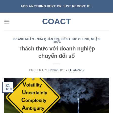
Skip
ADD ANYTHING HERE OR JUST REMOVE IT...
to
content
COACT
DOANH NHÂN - NHÀ QUẢN TRỊ
,
KIẾN THỨC CHUNG
,
NHẬN
THỨC
Thách thức với doanh nghiệp
chuyển đổi số
POSTED ON
31/10/2019
BY
LE QUANG
31
Th10