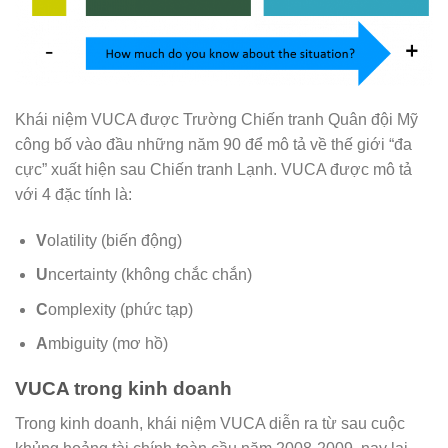
Khái niệm VUCA được Trường Chiến tranh Quân đội Mỹ
công bố vào đầu những năm 90 để mô tả về thế giới “đa
cực” xuất hiện sau Chiến tranh Lạnh. VUCA được mô tả
với 4 đặc tính là:
V
olatility (biến động)
U
ncertainty (không chắc chắn)
C
omplexity (phức tạp)
A
mbiguity (mơ hồ)
VUCA trong kinh doanh
Trong kinh doanh, khái niệm VUCA diễn ra từ sau cuộc