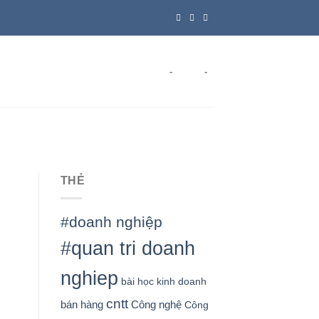
-
-
THẺ
#doanh nghiệp
#quan tri doanh
nghiep
bài học kinh doanh
cntt
bán hàng
Công nghệ
Công