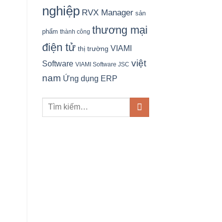
nghiệp
RVX Manager
sản
thương mại
phẩm
thành công
điện tử
VIAMI
thị trường
việt
Software
VIAMI Software JSC
nam
Ứng dụng ERP