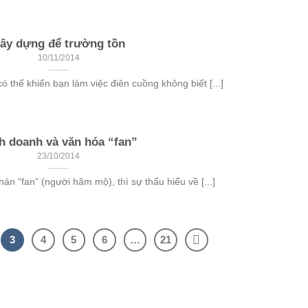
ây dựng để trường tồn
10/11/2014
 thể khiến bạn làm việc điên cuồng không biết [...]
h doanh và văn hóa “fan”
23/10/2014
hán “fan” (người hâm mộ), thì sự thấu hiểu về [...]
3
4
5
6
…
21