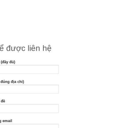
để được liên hệ
 (đầy đủ)
 đúng địa chỉ)
 đề
g email