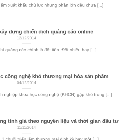
ẩm xuất khẩu chủ lực nhưng phần lớn đều chưa [...]
 xây dựng chiến dịch quảng cáo online
12/12/2014
ì quảng cáo chính là đốt tiền. Đốt nhiều hay [...]
ọc công nghệ khó thương mại hóa sản phẩm
04/12/2014
nh nghiệp khoa học công nghệ (KHCN) gặp khó trong [...]
ng tính giá theo nguyên liệu và thời gian đầu tư
11/11/2014
1 chuỗi triển lãm thương mại định kỳ hay một [...]