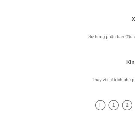
X
Sự hưng phấn ban đầu có
Kin
Thay vì chỉ trích phê p
1
2