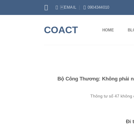
Skip
EMAIL
0904344010
to
content
COACT
HOME
BL
Bộ Công Thương: Không phải ng
Thông tư số 47 không q
Đi 