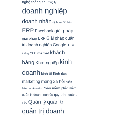
nghệ thông tin
Công ty
doanh nghiệp
doanh nhân
dịch vụ
Dữ liệu
ERP
giải pháp
Facebook
Giải pháp quản
giải pháp ERP
Google +
trị doanh nghiệp
hệ
khách
internet
thống ERP
kinh
hàng
Khởi nghiệp
doanh
kinh tế
lãnh đạo
mạng xã hội
marketing
ngân
Phần mềm
phần mềm
hàng
nhân viên
quy trình
quản trị doanh nghiệp
quảng
Quản lý
quản trị
cáo
quản trị doanh