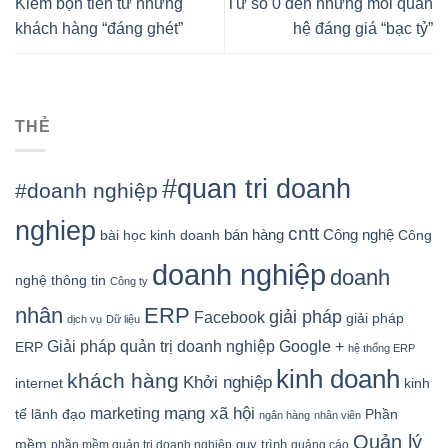
Kiếm bộn tiền từ những
Từ số 0 đến những mối quan
khách hàng “đáng ghét”
hệ đáng giá “bạc tỷ”
THẺ
#quan tri doanh
#doanh nghiệp
nghiep
cntt
bán hàng
Công nghệ
bài học kinh doanh
Công
doanh nghiệp
doanh
nghệ thông tin
Công ty
nhân
ERP
giải pháp
Facebook
giải pháp
dịch vụ
Dữ liệu
Google +
Giải pháp quản trị doanh nghiệp
ERP
hệ thống ERP
kinh doanh
khách hàng
Khởi nghiệp
kinh
internet
mạng xã hội
marketing
tế
lãnh đạo
Phần
ngân hàng
nhân viên
Quản lý
mềm
quy trình
phần mềm quản trị doanh nghiệp
quảng cáo