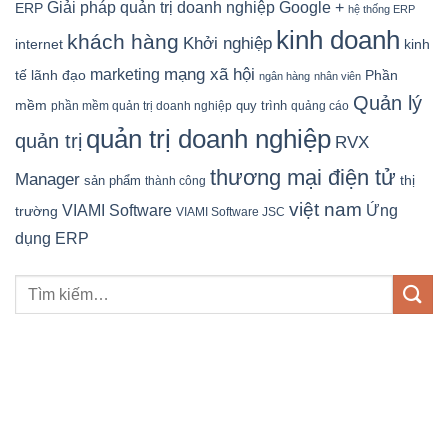
Google +
Giải pháp quản trị doanh nghiệp
ERP
hệ thống ERP
kinh doanh
khách hàng
Khởi nghiệp
kinh
internet
mạng xã hội
marketing
tế
lãnh đạo
Phần
ngân hàng
nhân viên
Quản lý
mềm
quy trình
phần mềm quản trị doanh nghiệp
quảng cáo
quản trị doanh nghiệp
quản trị
RVX
thương mại điện tử
Manager
sản phẩm
thị
thành công
việt nam
Ứng
VIAMI Software
trường
VIAMI Software JSC
dụng ERP