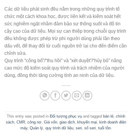
Các dữ liệu phát sinh đều nằm trong những quy trình tổ
chức một cách khoa học, được liên kết và kiểm soát hết
sức nghiêm ngặt nhằm đảm bảo sự thông suốt và độ tin
cậy cao của dữ liệu. Mọi sự can thiệp trong chuỗi quy trình
đều không được phép trừ phi người dùng phải lần theo
dấu vết, để thay đổi từ cuối nguồn trở lại cho đến điểm cần
chỉnh sửa.
Quy trình “công bố”/“thu hồi” và “xét duyệt”/“hủy bỏ” nâng
cao mức độ kiểm soát quy trình và trách nhiệm của người
dùng, đồng thời tăng cường tính an ninh của dữ liệu.
This entry was posted in
Đối tượng phục vụ
and tagged
bán lẻ
,
chính
sách
,
CMR
,
công nợ
,
Giá vốn
,
giao dịch
,
khuyến mại
,
kinh doanh điện
máy
,
Quản lý
,
quy trình dữ liệu
,
seri
,
số seri
,
tuổi tồn
.