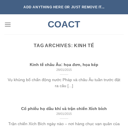
Skip
ADD ANYTHING HERE OR JUST REMOVE IT...
to
content
COACT
TAG ARCHIVES:
KINH TẾ
Kinh tế châu Âu: họa đơn, họa kép
28/01/2015
Vụ khủng bố chấn động nước Pháp và châu Âu tuần trước đặt
ra câu [...]
Cổ phiếu họ dầu khí và trận chiến Xích bích
28/01/2015
Trận chiến Xích Bích ngày nào – nơi hàng chục vạn quân của