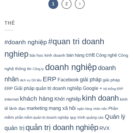
1
2
THẺ
#quan tri doanh
#doanh nghiệp
nghiep
cntt
bán hàng
Công nghệ
bài học kinh doanh
Công
doanh nghiệp
doanh
nghệ thông tin
Công ty
nhân
ERP
giải pháp
Facebook
giải pháp
dịch vụ
Dữ liệu
Google +
Giải pháp quản trị doanh nghiệp
ERP
hệ thống ERP
kinh doanh
khách hàng
Khởi nghiệp
kinh
internet
mạng xã hội
marketing
tế
lãnh đạo
Phần
ngân hàng
nhân viên
Quản lý
mềm
quy trình
phần mềm quản trị doanh nghiệp
quảng cáo
quản trị doanh nghiệp
quản trị
RVX