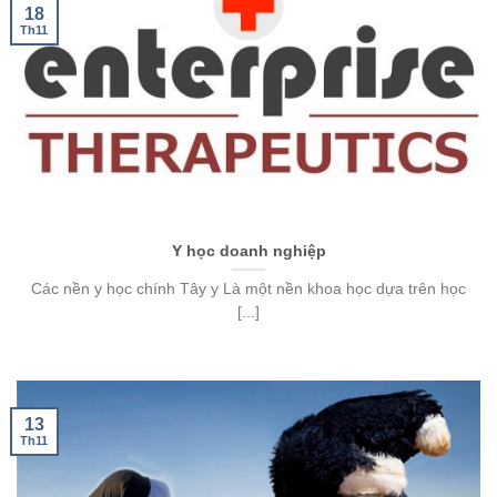
18
Th11
Y học doanh nghiệp
Các nền y học chính Tây y Là một nền khoa học dựa trên học
[...]
13
Th11