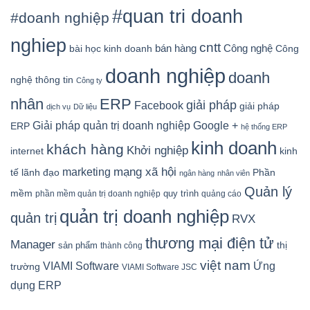
#quan tri doanh
#doanh nghiệp
nghiep
cntt
bán hàng
Công nghệ
bài học kinh doanh
Công
doanh nghiệp
doanh
nghệ thông tin
Công ty
nhân
ERP
giải pháp
Facebook
giải pháp
dịch vụ
Dữ liệu
Google +
Giải pháp quản trị doanh nghiệp
ERP
hệ thống ERP
kinh doanh
khách hàng
Khởi nghiệp
kinh
internet
mạng xã hội
marketing
tế
lãnh đạo
Phần
ngân hàng
nhân viên
Quản lý
mềm
quy trình
phần mềm quản trị doanh nghiệp
quảng cáo
quản trị doanh nghiệp
quản trị
RVX
thương mại điện tử
Manager
sản phẩm
thị
thành công
việt nam
Ứng
VIAMI Software
trường
VIAMI Software JSC
dụng ERP