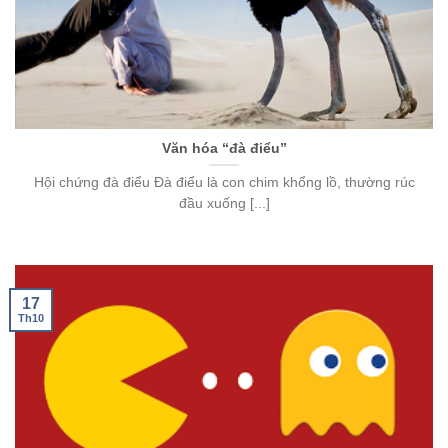
Văn hóa “đà điểu”
Hội chứng đà điểu Đà điểu là con chim khổng lồ, thường rúc
đầu xuống [...]
17
Th10