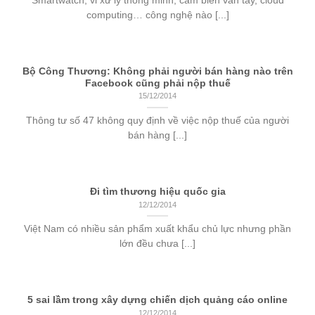
Smartwatch, vi xử lý thông minh, cảm biến vân tay, cloud
computing… công nghệ nào [...]
Bộ Công Thương: Không phải người bán hàng nào trên
Facebook cũng phải nộp thuế
15/12/2014
Thông tư số 47 không quy định về việc nộp thuế của người
bán hàng [...]
Đi tìm thương hiệu quốc gia
12/12/2014
Việt Nam có nhiều sản phẩm xuất khẩu chủ lực nhưng phần
lớn đều chưa [...]
5 sai lầm trong xây dựng chiến dịch quảng cáo online
12/12/2014